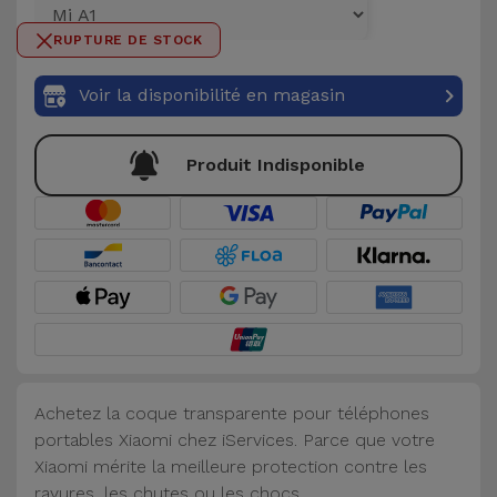
et
RUPTURE DE STOCK
Bracelets
Autres
Marques
Voir la disponibilité en magasin
Chaînes
de
Voir
Produit Indisponible
Téléphone
tout
Gadgets
Hygiène
et
Maison
Portefeuilles,
Achetez la coque transparente pour téléphones
Étuis et Sacs
portables Xiaomi chez iServices. Parce que votre
Xiaomi mérite la meilleure protection contre les
Traceurs et
rayures, les chutes ou les chocs.