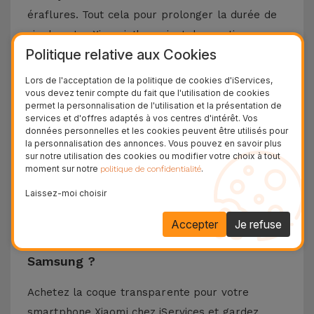
éraflures. Tout cela pour prolonger la durée de
vie de votre Xiaomi. Il convient de mentionner
Politique relative aux Cookies
que le matériau TPU a une énorme durabilité et
absorbe tout impact.
Lors de l'acceptation de la politique de cookies d'iServices,
Cette couverture transparente se distingue par
vous devez tenir compte du fait que l'utilisation de cookies
permet la personnalisation de l'utilisation et la présentation de
sa légèreté et sa grande finesse, ce qui garantit
services et d'offres adaptés à vos centres d'intérêt. Vos
données personnelles et les cookies peuvent être utilisés pour
un confort de manipulation. Pour le simple fait
la personnalisation des annonces. Vous pouvez en savoir plus
d'être résistant et flexible, cet accessoire
sur notre utilisation des cookies ou modifier votre choix à tout
moment sur notre
.
politique de confidentialité
s'adapte parfaitement à votre Smartphone
Xiaomi. Tout pour assurer une protection durable
Laissez-moi choisir
sans ajouter de volume inutile.
Accepter
Je refuse
Où acheter des Coques Transparentes
Samsung ?
Achetez la coque transparente pour votre
smartphone Xiaomi chez iServices et gardez