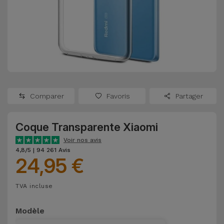
Watch
Apple Watch
Adaptateurs
Reconditionnés
Samsung
Coques et
Samsungs
Protections
Xiaomi
Reconditionnés
d'Écran
Huawei
iMacs
Batteries
Reconditionnés
Comparer
Favoris
Partager
Externes
Oppo
Consoles de
Coque Transparente Xiaomi
Chargeurs
Jeux
OnePlus
Voir nos avis
Reconditionnées
4,8/5 | 94 261 Avis
24,95 €
Ecouteurs
Google
et
Voir
Enceintes
TVA incluse
tout
Dyson
Modèle
Montres
TCL
Connectées