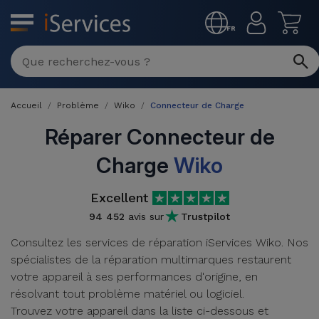
MENU
FR
Réparation
Multimarque
Accueil
Problème
Wiko
Connecteur de Charge
Différentes
Reconditionnés
Causes de
Réparer Connecteur de
Pannes
iPhone
Charge
Wiko
Produits
Reconditionnés
iPhone
Excellent
DJI
Magasins
MacBooks
94 452
avis sur
Trustpilot
Drones
iPad
Reconditionnés
Consultez les services de réparation iServices Wiko. Nos
Promotions
spécialistes de la réparation multimarques restaurent
Nouveautés
Macbook
iPads
votre appareil à ses performances d'origine, en
/ iMac
Reconditionnés
résolvant tout problème matériel ou logiciel.
Reprises
Câbles
Trouvez votre appareil dans la liste ci-dessous et