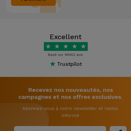
Excellent
★
★
★
★
★
Basé sur 94452 avis
★
Trustpilot
Recevez nos nouveautés, nos
campagnes et nos offres exclusives.
Abonnez-vous à notre newsletter et restez
informé