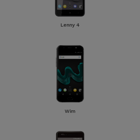
Accessoires
Mobilité,
Lenny 4
Auto et
Vélo
Accessoires
d'ordinateur
Accessoires
iPad et
Tablette
Wim
Kids
Voir
tout