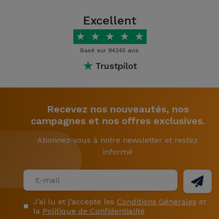
Excellent
★
★
★
★
★
Basé sur 94245 avis
★
Trustpilot
Recevez nos nouveautés, nos
campagnes et nos offres exclusives.
Abonnez-vous à notre newsletter et restez
informé
J’ai lu et j’accepte les
Conditions Générales
et
la
Politique de Confidentialité