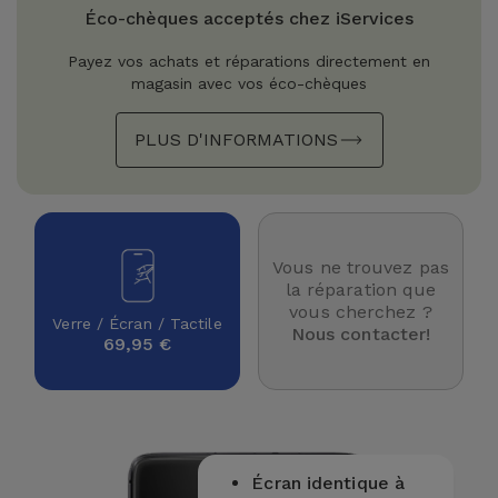
Watch
Apple Watch
Éco-chèques acceptés chez iServices
Adaptateurs
Reconditionnés
Payez vos achats et réparations directement en
Samsung
magasin avec vos éco-chèques
Coques et
Samsungs
Protections
Xiaomi
Reconditionnés
PLUS D'INFORMATIONS
d'Écran
Huawei
iMacs
Batteries
Reconditionnés
Externes
Oppo
Vous ne trouvez pas
Consoles de
la réparation que
Chargeurs
Jeux
OnePlus
vous cherchez ?
Verre / Écran / Tactile
Reconditionnées
Nous contacter!
69,95 €
Ecouteurs
Google
et
Voir
Enceintes
tout
Dyson
Montres
Écran identique à
TCL
Connectées