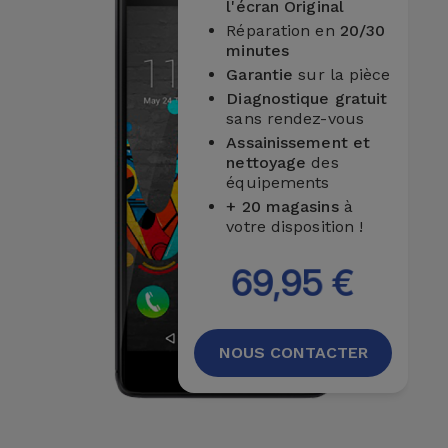
l'écran Original
et
Réparation en
20/30
Bracelets
Autres
minutes
Marques
Garantie
sur la pièce
Diagnostique gratuit
Chaînes
sans rendez-vous
de
Voir
Assainissement et
Téléphone
tout
nettoyage
des
équipements
Gadgets
+ 20 magasins
à
votre disposition !
Hygiène
69,95 €
et
Maison
NOUS CONTACTER
Portefeuilles,
Étuis et Sacs
Traceurs et