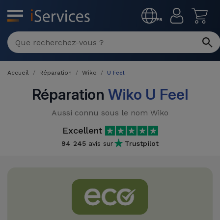
MENU
FR
Réparation
Multimarque
Accueil
Réparation
Wiko
U Feel
Différentes
Reconditionnés
Causes de
Réparation
Wiko U Feel
Pannes
iPhone
Produits
Aussi connu sous le nom Wiko
Reconditionnés
iPhone
Excellent
DJI
Magasins
94 245
avis sur
Trustpilot
MacBooks
Drones
iPad
Reconditionnés
Promotions
Nouveautés
Macbook
iPads
/ iMac
Reconditionnés
Reprises
Câbles