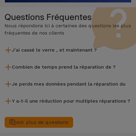
Questions Fréquentes
Nous répondons ici à certaines des questions les plus
fréquentes de nos clients
J'ai cassé le verre , et maintenant ?
iServices effectue des réparations sur place et sous garantie
Combien de temps prend la réparation de ?
de 2 ans. Trouvez le magasin le plus proche.
La plupart des réparations, comme le remplacement de
Je perds mes données pendant la réparation du
l'écran, sont effectuées en environ 20 à 30 minutes.
Bien que iServices soit spécialiste en réparation immédiate,
Y a-t-il une réduction pour multiples réparations ?
il est toujours recommandé de faire une sauvegarde. La page
mentionne également un service de Transfert de Données
Oui. Chez iServices, nous valorisons la maintenance
(29,95 €) au cas où tu aurais besoin d'aide pour la gestion
complète de votre équipement. Si votre nécessite deux ou
Voir plus de questions
des fichiers.
plusieurs interventions techniques réalisées simultanément,
nous appliquons une remise de 25% sur le montant de la