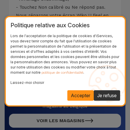
- Touchez Non calibré ou Ne répond pas.
Nous réparons votre écran Wiko U Feel en
seulement 20 minutes. La garantie de
Politique relative aux Cookies
remplacement de la vitre du Wiko U Feel est
Lors de l'acceptation de la politique de cookies d'iServices,
de deux ans sur les fonctions tactiles et LCD.
vous devez tenir compte du fait que l'utilisation de cookies
permet la personnalisation de l'utilisation et la présentation de
69,95 € - TVA incluse.
services et d'offres adaptés à vos centres d'intérêt. Vos
données personnelles et les cookies peuvent être utilisés pour
Référence:
REP29993
la personnalisation des annonces. Vous pouvez en savoir plus
sur notre utilisation des cookies ou modifier votre choix à tout
moment sur notre
.
politique de confidentialité
Réparez votre équipement
Laissez-moi choisir
maintenant !
Accepter
Je refuse
Découvrez et venez dans l’un de nos plus de 28
magasins au Belgique
VOIR LES MAGASINS