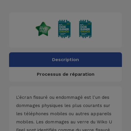
Accessoires
Mobilité,
Auto et
Vélo
Accessoires
d'ordinateur
Description
Processus de réparation
Accessoires
iPad et
Tablette
L'écran fissuré ou endommagé est l'un des
Kids
dommages physiques les plus courants sur
les téléphones mobiles ou autres appareils
Voir
mobiles. Les dommages au verre du Wiko U
tout
Feel sont identifiés comme du verre fissuré