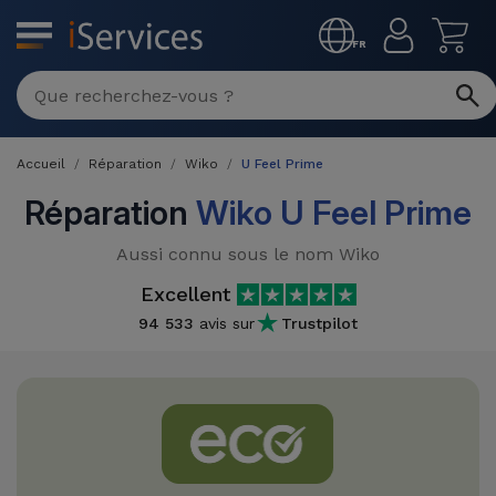
MENU
FR
Réparation
Multimarque
Accueil
Réparation
Wiko
U Feel Prime
Différentes
Reconditionnés
Causes de
Réparation
Wiko U Feel Prime
Pannes
iPhone
Produits
Aussi connu sous le nom Wiko
Reconditionnés
iPhone
Excellent
DJI
Magasins
94 533
avis sur
Trustpilot
MacBooks
Drones
iPad
Reconditionnés
Promotions
Nouveautés
Macbook
iPads
/ iMac
Reconditionnés
Reprises
Câbles