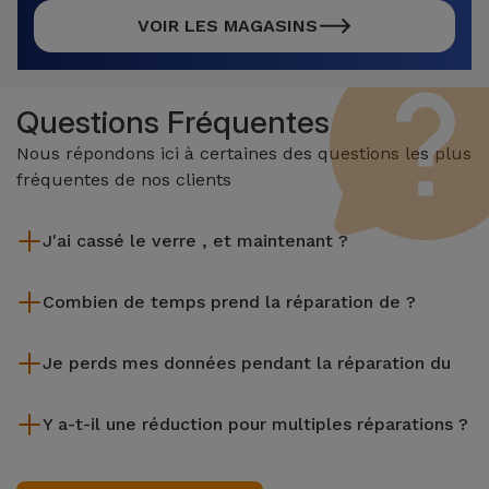
VOIR LES MAGASINS
Questions Fréquentes
Nous répondons ici à certaines des questions les plus
fréquentes de nos clients
J'ai cassé le verre , et maintenant ?
iServices effectue des réparations sur place et sous garantie
Combien de temps prend la réparation de ?
de 2 ans. Trouvez le magasin le plus proche.
La plupart des réparations, comme le remplacement de
Je perds mes données pendant la réparation du
l'écran, sont effectuées en environ 20 à 30 minutes.
Bien que iServices soit spécialiste en réparation immédiate,
Y a-t-il une réduction pour multiples réparations ?
il est toujours recommandé de faire une sauvegarde. La page
mentionne également un service de Transfert de Données
Oui. Chez iServices, nous valorisons la maintenance
(29,95 €) au cas où tu aurais besoin d'aide pour la gestion
complète de votre équipement. Si votre nécessite deux ou