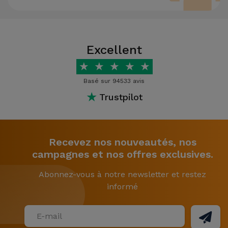
Excellent
★
★
★
★
★
Basé sur 94533 avis
★
Trustpilot
Recevez nos nouveautés, nos
campagnes et nos offres exclusives.
Abonnez-vous à notre newsletter et restez
informé