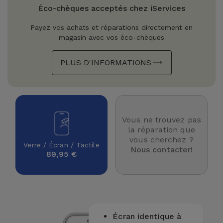
Watch
Apple Watch
Éco-chèques acceptés chez iServices
Adaptateurs
Reconditionnés
Payez vos achats et réparations directement en
Samsung
magasin avec vos éco-chèques
Coques et
Samsungs
Protections
Xiaomi
Reconditionnés
PLUS D'INFORMATIONS
d'Écran
Huawei
iMacs
Batteries
Reconditionnés
Externes
Oppo
Vous ne trouvez pas
Consoles de
la réparation que
Chargeurs
Jeux
OnePlus
vous cherchez ?
Verre / Écran / Tactile
Reconditionnées
Nous contacter!
89,95 €
Ecouteurs
Google
et
Voir
Enceintes
tout
Dyson
Montres
Écran identique à
TCL
Connectées