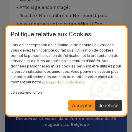
- Affichage endommagé;
- Touchez Non calibré ou Ne répond pas.
Nous réparons votre écran Wiko U Feel
Prime en seulement 20 minutes. La garantie
Politique relative aux Cookies
de remplacement de la vitre du Wiko U Feel
Lors de l'acceptation de la politique de cookies d'iServices,
Prime est de deux ans sur les fonctions
vous devez tenir compte du fait que l'utilisation de cookies
permet la personnalisation de l'utilisation et la présentation de
tactiles et LCD.
services et d'offres adaptés à vos centres d'intérêt. Vos
89,95 € - TVA incluse.
données personnelles et les cookies peuvent être utilisés pour
la personnalisation des annonces. Vous pouvez en savoir plus
Référence:
REP62724
sur notre utilisation des cookies ou modifier votre choix à tout
moment sur notre
.
politique de confidentialité
Laissez-moi choisir
Réparez votre équipement
Accepter
Je refuse
maintenant !
Découvrez et venez dans l’un de nos plus de 28
magasins au Belgique