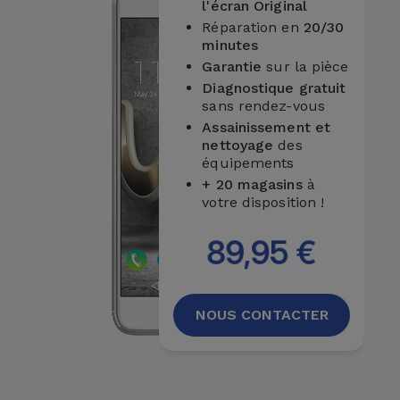
l'écran Original
et
Réparation en
20/30
Bracelets
Autres
minutes
Marques
Garantie
sur la pièce
Diagnostique gratuit
Chaînes
sans rendez-vous
de
Voir
Assainissement et
Téléphone
tout
nettoyage
des
équipements
Gadgets
+ 20 magasins
à
votre disposition !
Hygiène
89,95 €
et
Maison
NOUS CONTACTER
Portefeuilles,
Étuis et Sacs
Traceurs et