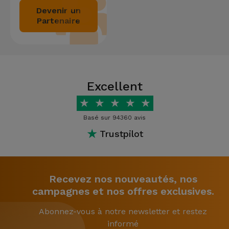
Devenir un
Partenaire
Excellent
★
★
★
★
★
Basé sur 94360 avis
★
Trustpilot
Recevez nos nouveautés, nos
campagnes et nos offres exclusives.
Abonnez-vous à notre newsletter et restez
informé