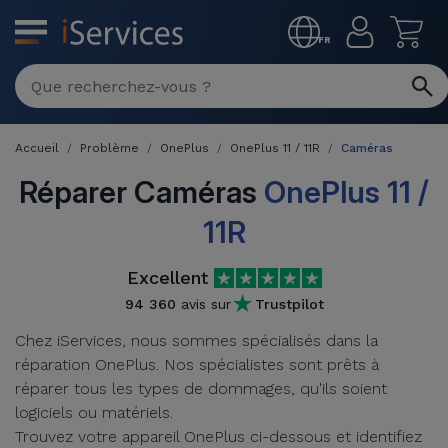
MENU
FR
Réparation
Multimarque
Accueil
Problème
OnePlus
OnePlus 11 / 11R
Caméras
Différentes
Reconditionnés
Causes de
Réparer Caméras
OnePlus 11 /
Pannes
iPhone
11R
Produits
Reconditionnés
iPhone
Excellent
DJI
Magasins
MacBooks
94 360
avis sur
Trustpilot
Drones
iPad
Reconditionnés
Chez iServices, nous sommes spécialisés dans la
Promotions
réparation OnePlus. Nos spécialistes sont prêts à
Nouveautés
Macbook
iPads
réparer tous les types de dommages, qu'ils soient
/ iMac
Reconditionnés
logiciels ou matériels.
Reprises
Câbles
Trouvez votre appareil OnePlus ci-dessous et identifiez