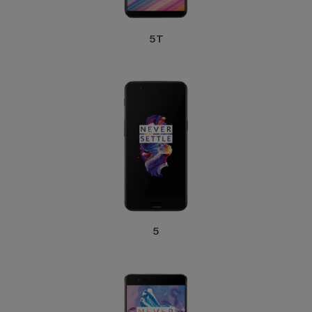
Accessoires
5T
Mobilité,
Auto et
Vélo
Accessoires
d'ordinateur
Accessoires
iPad et
Tablette
5
Kids
Voir
tout