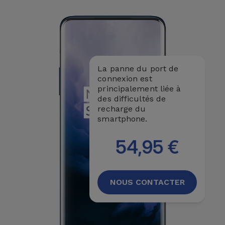
Accessoires
Mobilité,
Auto et
Vélo
La panne du port de
connexion est
Accessoires
principalement liée à
des difficultés de
d'ordinateur
recharge du
smartphone.
Accessoires
iPad et
54,95 €
Tablette
Kids
NOUS CONTACTER
Voir
tout