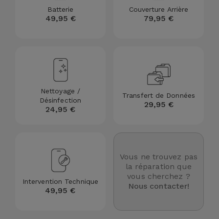
Batterie
Couverture Arrière
et
49,95 €
79,95 €
Bracelets
Autres
Marques
Chaînes
de
Voir
Téléphone
tout
Nettoyage /
Transfert de Données
Gadgets
Désinfection
29,95 €
24,95 €
Hygiène
et
Maison
Vous ne trouvez pas
la réparation que
vous cherchez ?
Portefeuilles,
Intervention Technique
Nous contacter!
Étuis et Sacs
49,95 €
Traceurs et