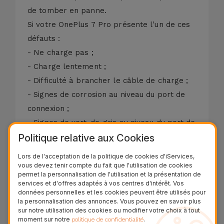
de tomber en panne.
Si votre OnePlus 7 Pro présente l'un de ces
défauts :
- Ne charge pas ;
- Charge lentement ;
- Difficulté à brancher le câble de charge ;
- Signes de corrosion au niveau du port de
connexion ;
- Signes de vert-de-gris au niveau du port de
Politique relative aux Cookies
connexion ;
- Absence de sonnerie lors des appels
Lors de l'acceptation de la politique de cookies d'iServices,
(uniquement).
vous devez tenir compte du fait que l'utilisation de cookies
permet la personnalisation de l'utilisation et la présentation de
Si le port de connexion est endommagé,
services et d'offres adaptés à vos centres d'intérêt. Vos
nous procéderons au remplacement de la
données personnelles et les cookies peuvent être utilisés pour
la personnalisation des annonces. Vous pouvez en savoir plus
pièce par une neuve. Le diagnostic est
sur notre utilisation des cookies ou modifier votre choix à tout
moment sur notre
.
politique de confidentialité
gratuit !