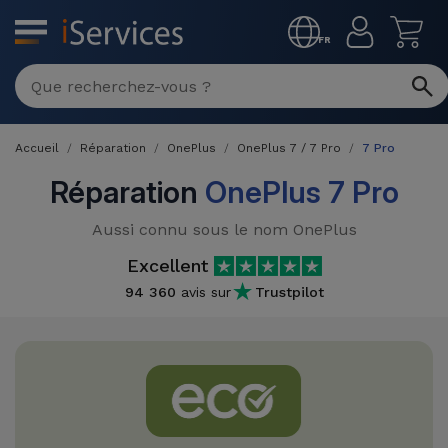
MENU
FR
Réparation
Multimarque
Accueil
Réparation
OnePlus
OnePlus 7 / 7 Pro
7 Pro
Différentes
Reconditionnés
Causes de
Réparation
OnePlus 7 Pro
Pannes
iPhone
Produits
Aussi connu sous le nom OnePlus
Reconditionnés
iPhone
Excellent
DJI
Magasins
94 360
avis sur
Trustpilot
MacBooks
Drones
iPad
Reconditionnés
Promotions
Nouveautés
Macbook
iPads
/ iMac
Reconditionnés
Reprises
Câbles