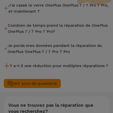
J'ai cassé le verre OnePlus OnePlus 7 / 7 Pro 7 Pro,
et maintenant ?
iServices effectue des réparations sur place et sous garantie
Combien de temps prend la réparation de OnePlus
de 2 ans. Trouvez le magasin le plus proche.
OnePlus 7 / 7 Pro 7 Pro?
La plupart des réparations, comme le remplacement de
Je perds mes données pendant la réparation du
l'écran, sont effectuées en environ 20 à 30 minutes.
OnePlus OnePlus 7 / 7 Pro 7 Pro
Bien que iServices soit spécialiste en réparation immédiate,
Y a-t-il une réduction pour multiples réparations ?
il est toujours recommandé de faire une sauvegarde. La page
mentionne également un service de Transfert de Données
Oui. Chez iServices, nous valorisons la maintenance
(29,95 €) au cas où tu aurais besoin d'aide pour la gestion
complète de votre équipement. Si votre OnePlus OnePlus 7 /
Voir plus de questions
des fichiers.
7 Pro 7 Pro nécessite deux ou plusieurs interventions
techniques réalisées simultanément, nous appliquons une
remise de 25% sur le montant de la réparation la moins
chère.
Vous ne trouvez pas la réparation que
vous recherchez?