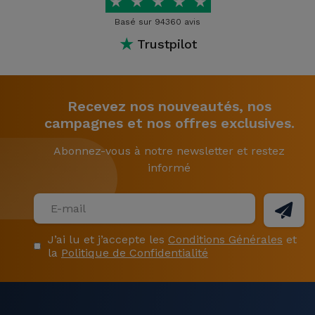
★
★
★
★
★
Basé sur 94360 avis
★
Trustpilot
Recevez nos nouveautés, nos
campagnes et nos offres exclusives.
Abonnez-vous à notre newsletter et restez
informé
J’ai lu et j’accepte les
Conditions Générales
et
la
Politique de Confidentialité