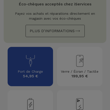
Watch
Apple Watch
Éco-chèques acceptés chez iServices
Adaptateurs
Reconditionnés
Payez vos achats et réparations directement en
Samsung
magasin avec vos éco-chèques
Coques et
Samsungs
Protections
Xiaomi
Reconditionnés
PLUS D'INFORMATIONS
d'Écran
Huawei
iMacs
Batteries
Reconditionnés
Externes
Oppo
Consoles de
Chargeurs
Jeux
OnePlus
Port de Charge
Verre / Écran / Tactile
Reconditionnées
54,95 €
199,95 €
Ecouteurs
Google
et
Voir
Enceintes
tout
Dyson
Montres
TCL
Connectées