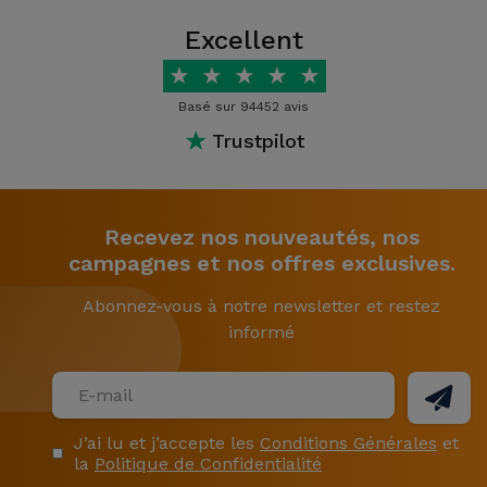
Excellent
★
★
★
★
★
Basé sur 94452 avis
★
Trustpilot
Recevez nos nouveautés, nos
campagnes et nos offres exclusives.
Abonnez-vous à notre newsletter et restez
informé
J’ai lu et j’accepte les
Conditions Générales
et
la
Politique de Confidentialité