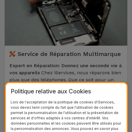
Service de Réparation Multimarque
Expert en Réparation: Donnez une seconde vie à
vos appareils
Chez iServices, nous réparons bien
plus que des téléphones. Que ce soit pour un
iPhone
, un
Samsung
, un
Huawei
, un
Xiaomi
ou
Politique relative aux Cookies
un
Google Pixel
, nos techniciens interviennent
sur toutes les marques. Nous maîtrisons tous
Lors de l'acceptation de la politique de cookies d'iServices,
types de réparations: remplacement d'écran
vous devez tenir compte du fait que l'utilisation de cookies
permet la personnalisation de l'utilisation et la présentation de
cassé, changement de batterie, récupération de
services et d'offres adaptés à vos centres d'intérêt. Vos
données, réparation du connecteur de charge ou
données personnelles et les cookies peuvent être utilisés pour
de la vitre arrière, et bien d'autres encore.
la personnalisation des annonces. Vous pouvez en savoir plus