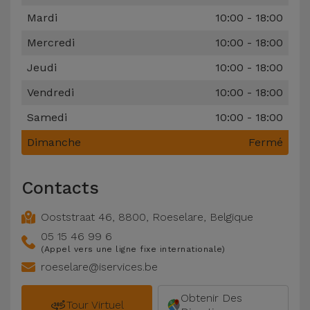
Accessoires
Mardi
10:00 - 18:00
Mercredi
10:00 - 18:00
Mobilité,
Auto et
Jeudi
10:00 - 18:00
Vélo
Vendredi
10:00 - 18:00
Samedi
10:00 - 18:00
Accessoires
d'ordinateur
Dimanche
Fermé
Accessoires
Contacts
iPad et
Tablette
Ooststraat 46
,
8800
,
Roeselare
,
Belgique
05 15 46 99 6
Kids
(Appel vers une ligne fixe internationale)
roeselare@iservices.be
Voir
Obtenir Des
tout
Tour Virtuel