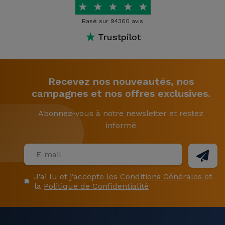
★
★
★
★
★
Basé sur 94360 avis
★
Trustpilot
Recevez nos nouveautés, nos
campagnes et nos offres exclusives.
Abonnez-vous à notre newsletter et restez
informé
J’ai lu et j’accepte les
Conditions Générales
et
la
Politique de Confidentialité