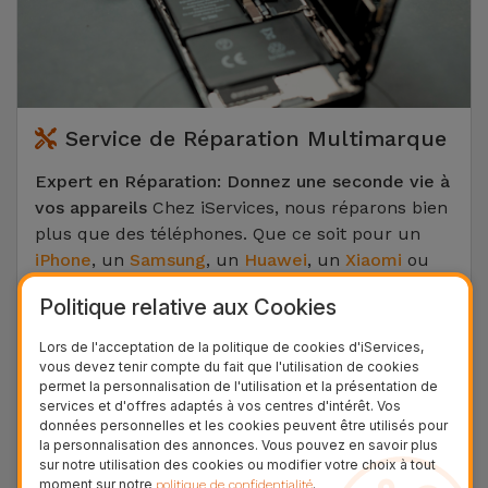
Service de Réparation Multimarque
Expert en Réparation: Donnez une seconde vie à
vos appareils
Chez iServices, nous réparons bien
plus que des téléphones. Que ce soit pour un
iPhone
, un
Samsung
, un
Huawei
, un
Xiaomi
ou
un
Google Pixel
, nos techniciens interviennent
Politique relative aux Cookies
sur toutes les marques. Nous maîtrisons tous
types de réparations: remplacement d'écran
Lors de l'acceptation de la politique de cookies d'iServices,
cassé, changement de batterie, récupération de
vous devez tenir compte du fait que l'utilisation de cookies
permet la personnalisation de l'utilisation et la présentation de
données, réparation du connecteur de charge ou
services et d'offres adaptés à vos centres d'intérêt. Vos
de la vitre arrière, et bien d'autres encore.
données personnelles et les cookies peuvent être utilisés pour
la personnalisation des annonces. Vous pouvez en savoir plus
Votre informatique et vos loisirs sont aussi entre
sur notre utilisation des cookies ou modifier votre choix à tout
moment sur notre
.
politique de confidentialité