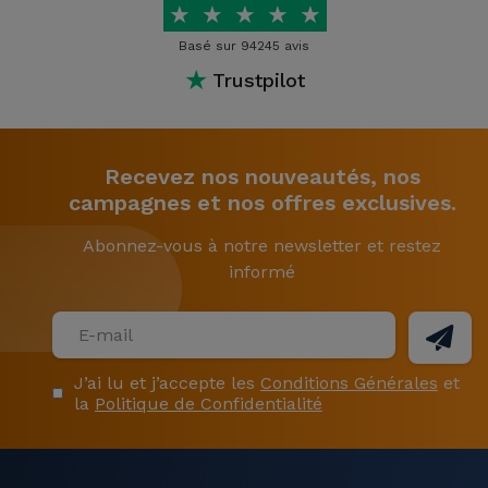
★
★
★
★
★
Basé sur 94245 avis
★
Trustpilot
Recevez nos nouveautés, nos
campagnes et nos offres exclusives.
Abonnez-vous à notre newsletter et restez
informé
J’ai lu et j’accepte les
Conditions Générales
et
la
Politique de Confidentialité