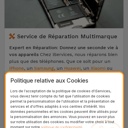
Service de Réparation Multimarque
Expert en Réparation: Donnez une seconde vie à
vos appareils
Chez iServices, nous réparons bien
plus que des téléphones. Que ce soit pour un
iPhone
, un
Samsung
, un
Huawei
, un
Xiaomi
ou
un
Google Pixel
, nos techniciens interviennent
Politique relative aux Cookies
sur toutes les marques. Nous maîtrisons tous
types de réparations: remplacement d'écran
Lors de l'acceptation de la politique de cookies d'iServices,
cassé, changement de batterie, récupération de
vous devez tenir compte du fait que l'utilisation de cookies
permet la personnalisation de l'utilisation et la présentation de
données, réparation du connecteur de charge ou
services et d'offres adaptés à vos centres d'intérêt. Vos
de la vitre arrière, et bien d'autres encore.
données personnelles et les cookies peuvent être utilisés pour
la personnalisation des annonces. Vous pouvez en savoir plus
Votre informatique et vos loisirs sont aussi entre
sur notre utilisation des cookies ou modifier votre choix à tout
moment sur notre
.
politique de confidentialité