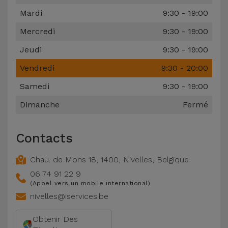
Accessoires
Mardi
9:30 - 19:00
Mercredi
9:30 - 19:00
Mobilité,
Auto et
Jeudi
9:30 - 19:00
Vélo
Vendredi
9:30 - 20:00
Samedi
9:30 - 19:00
Accessoires
d'ordinateur
Dimanche
Fermé
Accessoires
Contacts
iPad et
Tablette
Chau. de Mons 18
,
1400
,
Nivelles
,
Belgique
06 74 91 22 9
Kids
(Appel vers un mobile international)
nivelles@iservices.be
Voir
Obtenir Des
tout