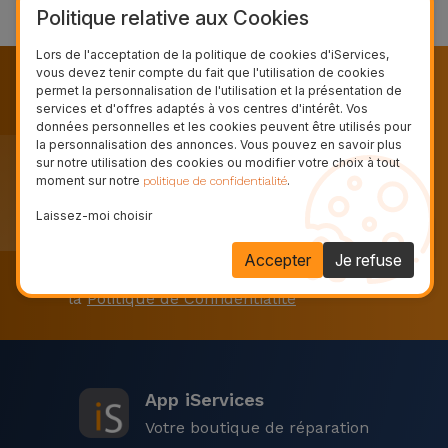
★
Trustpilot
Politique relative aux Cookies
et
Bracelets
Autres
Lors de l'acceptation de la politique de cookies d'iServices,
Marques
vous devez tenir compte du fait que l'utilisation de cookies
Recevez nos nouveautés, nos
permet la personnalisation de l'utilisation et la présentation de
Chaînes
services et d'offres adaptés à vos centres d'intérêt. Vos
campagnes et nos offres exclusives.
de
données personnelles et les cookies peuvent être utilisés pour
Voir
la personnalisation des annonces. Vous pouvez en savoir plus
Téléphone
tout
Abonnez-vous à notre newsletter et restez
sur notre utilisation des cookies ou modifier votre choix à tout
informé
moment sur notre
.
politique de confidentialité
Gadgets
Laissez-moi choisir
Accepter
Je refuse
Hygiène
J’ai lu et j’accepte les
Conditions Générales
et
et
la
Politique de Confidentialité
Maison
Portefeuilles,
Étuis et Sacs
App iServices
Votre boutique de réparation
Traceurs et