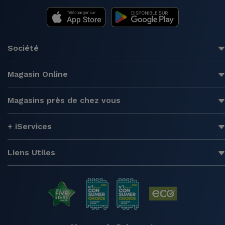
Accessoires
Mobilité,
Société
Auto et
Vélo
Magasin Online
Accessoires
Magasins près de chez vous
d'ordinateur
+ iServices
Accessoires
iPad et
Tablette
Liens Utiles
Kids
Voir
tout