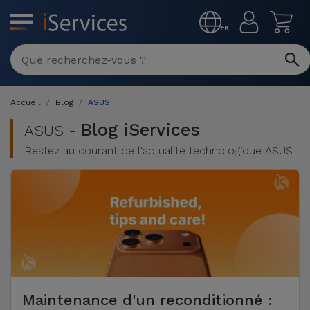
MENU
FR
Réparation
Multimarque
Accueil
Blog
ASUS
Différentes
Reconditionnés
Causes de
Blog iServices
ASUS -
Pannes
Restez au courant de l'actualité technologique ASUS
iPhone
Produits
Reconditionnés
iPhone
DJI
Magasins
MacBooks
Drones
iPad
Reconditionnés
Promotions
Nouveautés
Macbook
iPads
/ iMac
Reconditionnés
Reprises
Câbles
Maintenance d'un reconditionné :