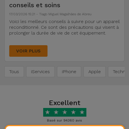
Watch
Apple Watch
conseils et soins
Adaptateurs
Reconditionnés
17/03/2026 15:21 - Tiago Miguel Magalhães de Abreu
Samsung
Voici les meilleurs conseils à suivre pour un appareil
Coques et
Samsungs
reconditionné. Ce sont des précautions qui visent à
Protections
Xiaomi
prolonger la durée de vie de cet équipement.
Reconditionnés
d'Écran
Huawei
iMacs
VOIR PLUS
Batteries
Reconditionnés
Externes
Oppo
Tous
iServices
iPhone
Apple
Technol
Consoles de
Chargeurs
Jeux
OnePlus
Reconditionnées
Ecouteurs
Google
et
Voir
Excellent
Enceintes
tout
★
★
★
★
★
Dyson
Basé sur 94360 avis
Montres
TCL
Connectées