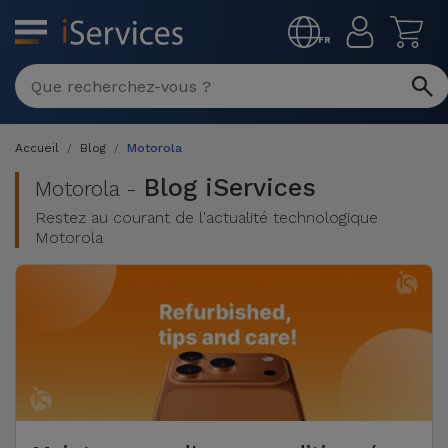
MENU
FR
Réparation
Multimarque
Accueil
Blog
Motorola
Différentes
Reconditionnés
Causes de
Blog iServices
Motorola -
Pannes
Restez au courant de l'actualité technologique
iPhone
Produits
Motorola
Reconditionnés
iPhone
DJI
Magasins
MacBooks
Drones
iPad
Reconditionnés
Promotions
Nouveautés
Macbook
iPads
/ iMac
Reconditionnés
Reprises
Câbles