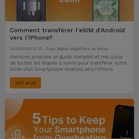
et
Bracelets
Autres
Marques
Comment transférer l'eSIM d'Android
Chaînes
vers l'iPhone?
de
Voir
Téléphone
tout
02/02/2026 10:22 - Tiago Miguel Magalhães de Abreu
iServices propose un guide complet et mis à jour
de toutes les étapes à suivre pour transférer votre
Gadgets
eSIM d'un Smartphone Android vers l'iPhone.
Hygiène
Voir plus
et
Maison
Portefeuilles,
Étuis et Sacs
Traceurs et