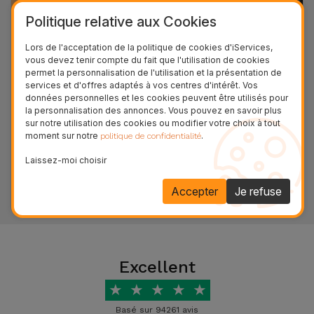
Accessoires
Politique relative aux Cookies
Lors de l'acceptation de la politique de cookies d'iServices,
Mobilité,
vous devez tenir compte du fait que l'utilisation de cookies
5 astuces pour éviter la surchauffe du
Auto et
permet la personnalisation de l'utilisation et la présentation de
smartphone l'été
Vélo
services et d'offres adaptés à vos centres d'intérêt. Vos
données personnelles et les cookies peuvent être utilisés pour
la personnalisation des annonces. Vous pouvez en savoir plus
21/07/2025 14:48 - Tiago Miguel Magalhães de Abreu
Accessoires
sur notre utilisation des cookies ou modifier votre choix à tout
En été, on n'est jamais trop prudent avec son
moment sur notre
.
politique de confidentialité
d'ordinateur
smartphone. iServices vous propose quelques
conseils pour prolonger sa durée de vie. Prenez-en
Laissez-moi choisir
note.
Accessoires
Voir plus
Accepter
Je refuse
iPad et
Tablette
Kids
Excellent
★
★
★
★
★
Voir
tout
Basé sur 94261 avis