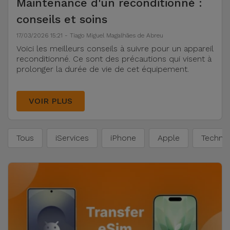
Maintenance d'un reconditionné :
Watch
Apple Watch
Adaptateurs
conseils et soins
Reconditionnés
Samsung
17/03/2026 15:21 - Tiago Miguel Magalhães de Abreu
Coques et
Samsungs
Voici les meilleurs conseils à suivre pour un appareil
Protections
Xiaomi
reconditionné. Ce sont des précautions qui visent à
Reconditionnés
d'Écran
prolonger la durée de vie de cet équipement.
Huawei
iMacs
Batteries
Reconditionnés
VOIR PLUS
Externes
Oppo
Consoles de
Chargeurs
Tous
iServices
iPhone
Apple
Technol
Jeux
OnePlus
Reconditionnées
Ecouteurs
Google
et
Voir
Enceintes
tout
Dyson
Montres
TCL
Connectées