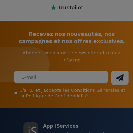
★
Trustpilot
Recevez nos nouveautés, nos
campagnes et nos offres exclusives.
Abonnez-vous à notre newsletter et restez
informé
J’ai lu et j’accepte les
Conditions Générales
et
la
Politique de Confidentialité
App iServices