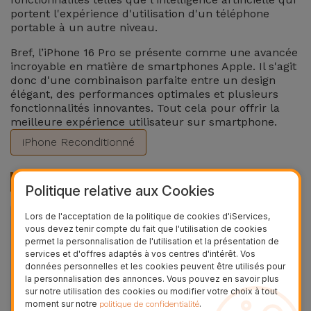
portent l'expérience d'utilisation d'un téléphone
portable à un autre niveau.
Bref, l’iPhone 16 Pro se présente comme une avancée
incroyable en matière de smartphones Apple. Il s'agit
donc d'une combinaison parfaite entre un design
élégant, des performances optimales et plusieurs
fonctionnalités innovantes. Tout cela pour offrir la
meilleure expérience utilisateur sur smartphone.
iPhone Reconditionné
Produits Recommandés
Politique relative aux Cookies
Lors de l'acceptation de la politique de cookies d'iServices,
36 MOIS
vous devez tenir compte du fait que l'utilisation de cookies
permet la personnalisation de l'utilisation et la présentation de
services et d'offres adaptés à vos centres d'intérêt. Vos
données personnelles et les cookies peuvent être utilisés pour
la personnalisation des annonces. Vous pouvez en savoir plus
sur notre utilisation des cookies ou modifier votre choix à tout
moment sur notre
.
politique de confidentialité