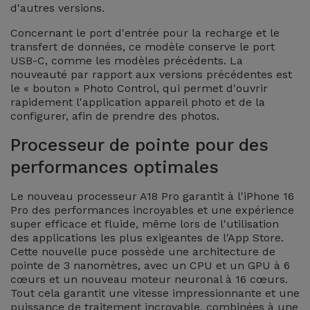
d'autres versions.
et
Bracelets
Concernant le port d'entrée pour la recharge et le
Autres
transfert de données, ce modèle conserve le port
Marques
USB-C, comme les modèles précédents. La
Chaînes
nouveauté par rapport aux versions précédentes est
de
le « bouton » Photo Control, qui permet d'ouvrir
Voir
rapidement l'application appareil photo et de la
Téléphone
tout
configurer, afin de prendre des photos.
Processeur de pointe pour des
Gadgets
performances optimales
Hygiène
Le nouveau processeur A18 Pro garantit à l'iPhone 16
et
Pro des performances incroyables et une expérience
Maison
super efficace et fluide, même lors de l'utilisation
des applications les plus exigeantes de l'App Store.
Portefeuilles,
Cette nouvelle puce possède une architecture de
pointe de 3 nanomètres, avec un CPU et un GPU à 6
Étuis et Sacs
cœurs et un nouveau moteur neuronal à 16 cœurs.
Tout cela garantit une vitesse impressionnante et une
Traceurs et
puissance de traitement incroyable, combinées à une