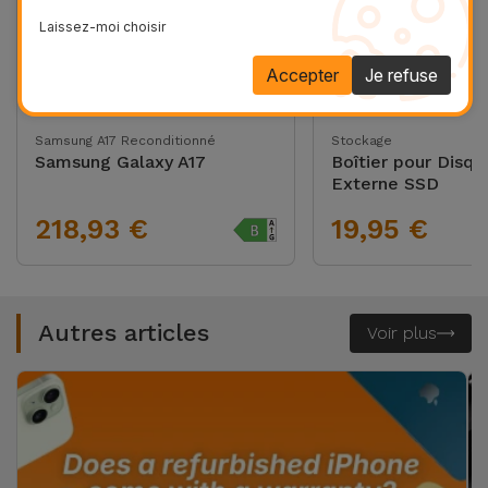
Laissez-moi choisir
Accepter
Je refuse
Samsung A17 Reconditionné
Stockage
Samsung Galaxy A17
Boîtier pour Disqu
Externe SSD
218,93 €
19,95 €
Autres articles
Voir plus