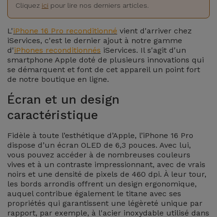
Watch
Apple Watch
Cliquez
ici
pour lire nos derniers articles.
Adaptateurs
Reconditionnés
Samsung
L'
iPhone 16 Pro reconditionné
vient d'arriver chez
Coques et
iServices, c'est le dernier ajout à notre gamme
Samsungs
d'
iPhones reconditionnés
iServices. Il s'agit d'un
Protections
Xiaomi
Reconditionnés
smartphone Apple doté de plusieurs innovations qui
d'Écran
se démarquent et font de cet appareil un point fort
de notre boutique en ligne.
Huawei
iMacs
Batteries
Reconditionnés
Écran et un design
Externes
Oppo
caractéristique
Consoles de
Chargeurs
Jeux
OnePlus
Fidèle à toute l’esthétique d’Apple, l’iPhone 16 Pro
Reconditionnées
dispose d’un écran OLED de 6,3 pouces. Avec lui,
vous pouvez accéder à de nombreuses couleurs
Ecouteurs
Google
vives et à un contraste impressionnant, avec de vrais
et
Voir
noirs et une densité de pixels de 460 dpi. À leur tour,
Enceintes
tout
les bords arrondis offrent un design ergonomique,
Dyson
auquel contribue également le titane avec ses
propriétés qui garantissent une légèreté unique par
Montres
rapport, par exemple, à l'acier inoxydable utilisé dans
TCL
Connectées