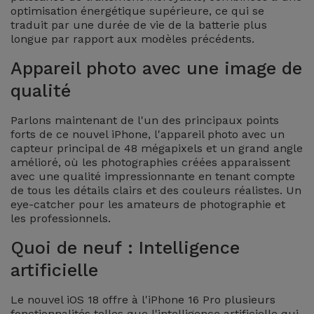
optimisation énergétique supérieure, ce qui se
Accessoires
traduit par une durée de vie de la batterie plus
longue par rapport aux modèles précédents.
Mobilité,
Appareil photo avec une image de
Auto et
Vélo
qualité
Parlons maintenant de l'un des principaux points
Accessoires
forts de ce nouvel iPhone, l'appareil photo avec un
d'ordinateur
capteur principal de 48 mégapixels et un grand angle
amélioré, où les photographies créées apparaissent
avec une qualité impressionnante en tenant compte
Accessoires
de tous les détails clairs et des couleurs réalistes. Un
iPad et
eye-catcher pour les amateurs de photographie et
Tablette
les professionnels.
Quoi de neuf : Intelligence
Kids
artificielle
Voir
Le nouvel iOS 18 offre à l'iPhone 16 Pro plusieurs
tout
fonctionnalités telles que l'intelligence artificielle qui