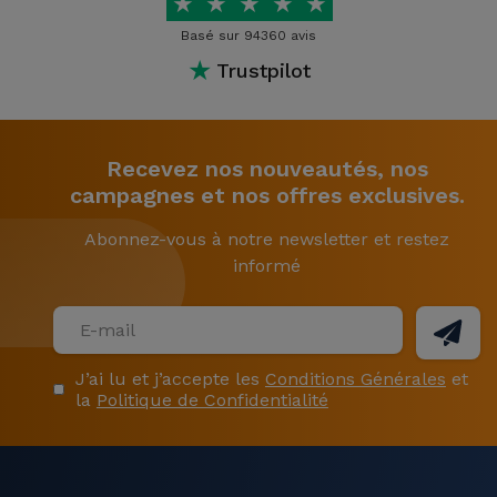
★
★
★
★
★
Basé sur 94360 avis
★
Trustpilot
Recevez nos nouveautés, nos
campagnes et nos offres exclusives.
Abonnez-vous à notre newsletter et restez
informé
J’ai lu et j’accepte les
Conditions Générales
et
la
Politique de Confidentialité