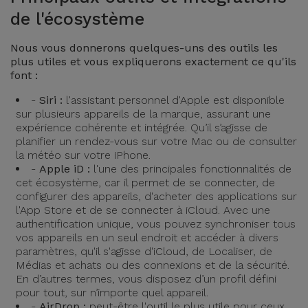
Accessoires
de l'écosystème
Nous vous donnerons quelques-uns des outils les
Mobilité,
plus utiles et vous expliquerons exactement ce qu'ils
Auto et
font :
Vélo
-
Siri :
l'assistant personnel d'Apple est disponible
sur plusieurs appareils de la marque, assurant une
Accessoires
expérience cohérente et intégrée. Qu’il s’agisse de
d'ordinateur
planifier un rendez-vous sur votre Mac ou de consulter
la météo sur votre iPhone.
-
Apple iD :
l'une des principales fonctionnalités de
Accessoires
cet écosystème, car il permet de se connecter, de
iPad et
configurer des appareils, d'acheter des applications sur
Tablette
l'App Store et de se connecter à iCloud. Avec une
authentification unique, vous pouvez synchroniser tous
vos appareils en un seul endroit et accéder à divers
Kids
paramètres, qu'il s'agisse d'iCloud, de Localiser, de
Médias et achats ou des connexions et de la sécurité.
En d’autres termes, vous disposez d’un profil défini
Voir
pour tout, sur n’importe quel appareil.
tout
-
AirDrop :
peut-être l'outil le plus utile pour ceux