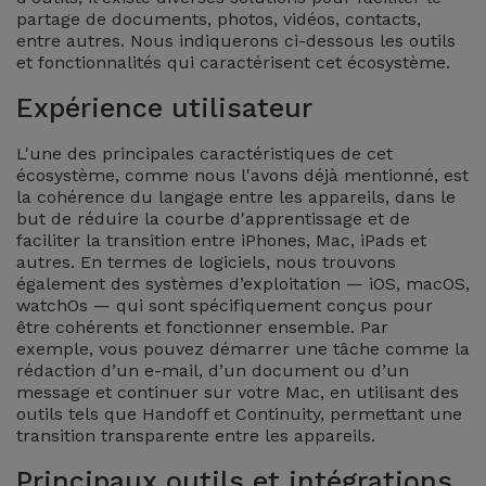
partage de documents, photos, vidéos, contacts,
et
entre autres. Nous indiquerons ci-dessous les outils
Bracelets
Autres
et fonctionnalités qui caractérisent cet écosystème.
Marques
Expérience utilisateur
Chaînes
de
Voir
L'une des principales caractéristiques de cet
Téléphone
tout
écosystème, comme nous l'avons déjà mentionné, est
la cohérence du langage entre les appareils, dans le
but de réduire la courbe d'apprentissage et de
Gadgets
faciliter la transition entre iPhones, Mac, iPads et
autres. En termes de logiciels, nous trouvons
Hygiène
également des systèmes d’exploitation — iOS, macOS,
watchOs — qui sont spécifiquement conçus pour
et
être cohérents et fonctionner ensemble. Par
Maison
exemple, vous pouvez démarrer une tâche comme la
rédaction d’un e-mail, d’un document ou d’un
message et continuer sur votre Mac, en utilisant des
Portefeuilles,
outils tels que Handoff et Continuity, permettant une
Étuis et Sacs
transition transparente entre les appareils.
Principaux outils et intégrations
Traceurs et