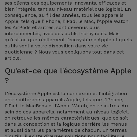
Watch
ses clients des équipements innovants, efficaces et
Apple Watch
Adaptateurs
bien intégrés, tant au niveau matériel que logiciel. En
Reconditionnés
conséquence, au fil des années, tous les appareils
Samsung
Apple, tels que l’iPhone, l’iPad, le Mac, l’Apple Watch,
Coques et
les AirPods et autres, sont devenus plus
Samsungs
Protections
interconnectés, avec des outils incroyables. Mais
Xiaomi
Reconditionnés
qu’est-ce que réellement l’écosystème Apple et quels
d'Écran
outils sont à votre disposition dans votre vie
Huawei
quotidienne ? Nous vous expliquons tout dans cet
iMacs
Batteries
article.
Reconditionnés
Externes
Oppo
Qu'est-ce que l'écosystème Apple
Consoles de
?
Chargeurs
Jeux
OnePlus
Reconditionnées
L'écosystème Apple est la connexion et l'intégration
Ecouteurs
entre différents appareils Apple, tels que l'iPhone,
Google
et
l'iPad, le MacBook et l'Apple Watch, entre autres. Au
Voir
sein de ces appareils, notamment au niveau logiciel,
Enceintes
tout
on retrouve les mêmes caractéristiques, que ce soit
Dyson
dans la conception et la logique derrière les menus
Montres
et aussi dans les paramètres de chacun. En termes
TCL
d'outils, il existe diverses solutions pour faciliter le
Connectées