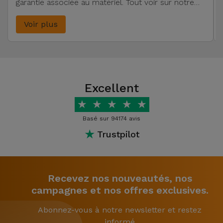
garantie associée au matériel. Tout voir sur notre
blog.
Voir plus
Excellent
★
★
★
★
★
Basé sur 94174 avis
★
Trustpilot
Recevez nos nouveautés, nos
campagnes et nos offres exclusives.
Abonnez-vous à notre newsletter et restez
informé