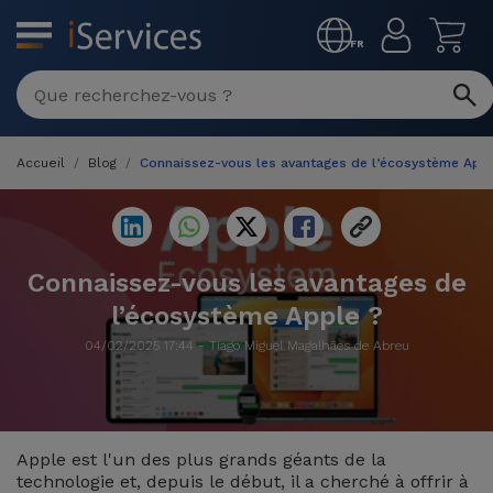
MENU
FR
Réparation
Multimarque
Accueil
Blog
Connaissez-vous les avantages de l’écosystème Appl
Différentes
Reconditionnés
Causes de
Pannes
iPhone
Produits
Reconditionnés
Connaissez-vous les avantages de
iPhone
l’écosystème Apple ?
DJI
Magasins
MacBooks
Drones
iPad
04/02/2025 17:44 - Tiago Miguel Magalhães de Abreu
Reconditionnés
Promotions
Nouveautés
Macbook
iPads
/ iMac
Reconditionnés
Apple est l'un des plus grands géants de la
Reprises
Câbles
technologie et, depuis le début, il a cherché à offrir à