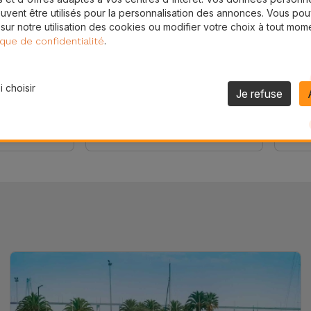
uvent être utilisés pour la personnalisation des annonces. Vous po
 sur notre utilisation des cookies ou modifier votre choix à tout mom
.
ique de confidentialité
Samsung A16 Reconditionné
Nouve
que Dur
Samsung Galaxy A16
Ence
 choisir
Je refuse
Soun
163,84 €
34