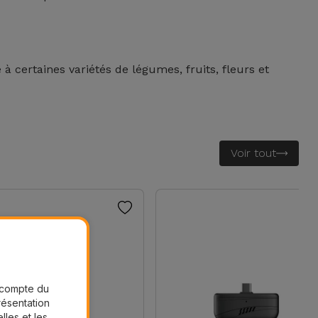
 à certaines variétés de légumes, fruits, fleurs et
Voir tout
r compte du
présentation
lles et les