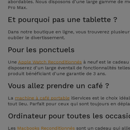
abordables. Nous disposons d'une large gamme de modè
et
Pro Max.
Bracelets
Autres
Et pourquoi pas une tablette ?
Marques
Chaînes
Dans notre boutique en ligne, vous trouverez plusieu
de
Voir
oublier le divertissement.
Téléphone
tout
Pour les ponctuels
Gadgets
Une
Apple Watch Reconditionnés
à neuf est le cadeau 
disposerez d'un large éventail de fonctionnalités telles
produit bénéficiant d'une garantie de 3 ans.
Hygiène
et
Vous allez prendre un café ?
Maison
La
machine à café portable
iServices est le choix idéa
tout lieu. Parfait pour ceux qui sont toujours en dé
Portefeuilles,
Étuis et Sacs
Ordinateur pour toutes les occas
Les
Traceurs et
Macbooks Reconditionnés
sont un cadeau qui alli