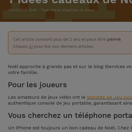
Watch
Apple Watch
Adaptateurs
Reconditionnés
09/12/2024 15:48 - Tiago Miguel Magalhães de Abreu
Samsung
Coques et
Samsungs
Protections
Xiaomi
Reconditionnés
d'Écran
Cet article contient plus de 2 ans et peut être
périmé
.
Cliquez
ici
pour lire nos derniers articles.
Huawei
iMacs
Batteries
Reconditionnés
Externes
Oppo
Noël approche à grands pas et sur le blog iServices vo
votre famille.
Consoles de
Chargeurs
Jeux
OnePlus
Pour les joueurs
Reconditionnées
Ecouteurs
Les amateurs de jeux vidéo ont le
Manette de Jeu po
Google
et
authentique console de jeu portable, garantissant ains
Voir
Enceintes
tout
Vous cherchez un téléphone porta
Dyson
Montres
Un iPhone est toujours un bon cadeau de Noël. Chez 
TCL
Connectées