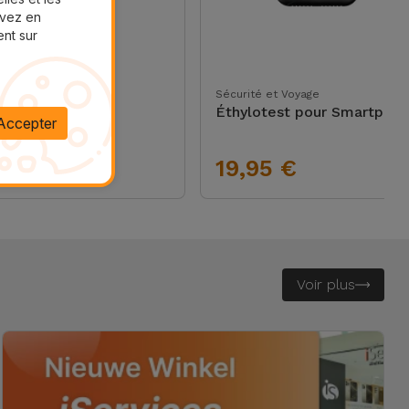
uvez en
ent sur
autés
Sécurité et Voyage
inte Bluetooth
Éthylotest pour Smartpho
Accepter
dPulse
,95 €
19,95 €
Voir plus