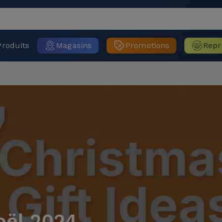
Produits
Magasins
Promotions
Repr
oël 2024