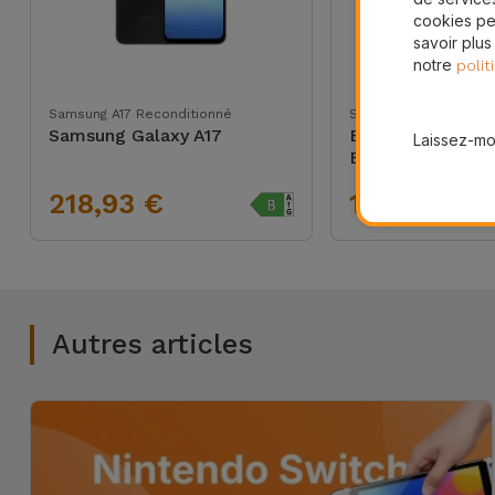
cookies pe
savoir plus
notre
polit
Samsung A17 Reconditionné
Stockage
Samsung Galaxy A17
Boîtier pour Dis
Laissez-moi
Externe SSD
218,93 €
19,95 €
Autres articles