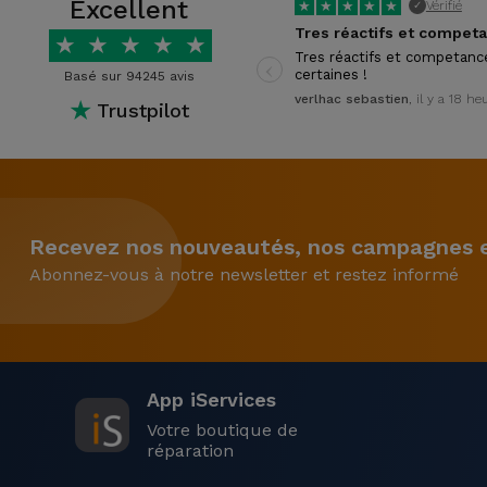
Excellent
★
★
★
★
★
Vérifié
✓
★
★
★
★
★
‹
Tres réactifs et competanc
certaines !
Basé sur 94245 avis
verlhac sebastien
, il y a 18 he
★
Trustpilot
Recevez nos nouveautés, nos campagnes et
Abonnez-vous à notre newsletter et restez informé
App iServices
Votre boutique de
réparation