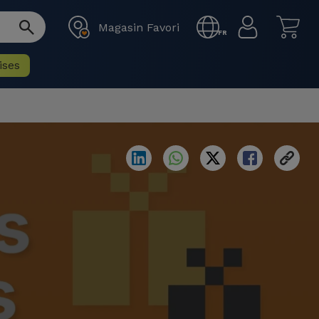
Magasin Favori
FR
ises