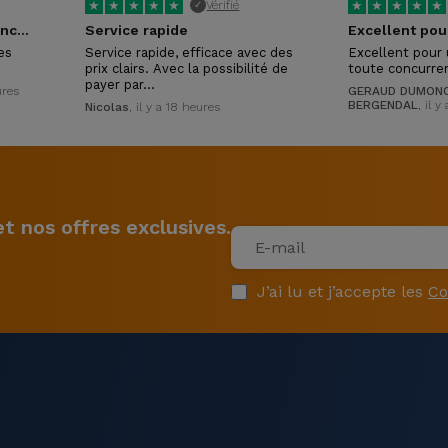
★
★
★
★
★
★
★
★
★
★
Vérifié
✓
Tres réactifs et competances certaines !
Service rapide
es
Service rapide, efficace avec des
Excellent pour 
prix clairs. Avec la possibilité de
toute concurre
payer par…
ures
GERAUD DUMONC
BERGENDAL
, il 
Nicolas
, il y a 18 heures
 nos offres exclusives.
J’ai lu et j’accepte les
Co