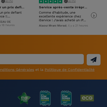
★
★
★
★
★
★
Vérifié
Vérifié
✓
✓
Excellent pour un prix defiant toute…
Service après-vente irréprochable !
un prix defiant
Comme d'habitude, une
›
Exc
nce !!…
excellente expérience chez
con
iService ! J'avais acheté un iP…
mon
EAU DE
y a 18 heures
Alaoui Mrani Morad
, il y a 21 heures
Isa
nditions Générales
et la
Politique de Confidentialité