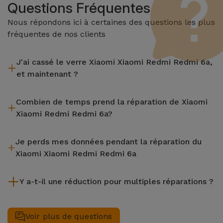
Questions Fréquentes
Nous répondons ici à certaines des questions les plus
fréquentes de nos clients
J'ai cassé le verre Xiaomi Xiaomi Redmi Redmi 6a,
et maintenant ?
iServices effectue des réparations sur place et sous garantie
Combien de temps prend la réparation de Xiaomi
de 2 ans. Trouvez le magasin le plus proche.
Xiaomi Redmi Redmi 6a?
La plupart des réparations, comme le remplacement de
Je perds mes données pendant la réparation du
l'écran, sont effectuées en environ 20 à 30 minutes.
Xiaomi Xiaomi Redmi Redmi 6a
Bien que iServices soit spécialiste en réparation immédiate,
Y a-t-il une réduction pour multiples réparations ?
il est toujours recommandé de faire une sauvegarde. La page
mentionne également un service de Transfert de Données
Oui. Chez iServices, nous valorisons la maintenance
(29,95 €) au cas où tu aurais besoin d'aide pour la gestion
complète de votre équipement. Si votre Xiaomi Xiaomi Redmi
Voir plus de questions
des fichiers.
Redmi 6a nécessite deux ou plusieurs interventions