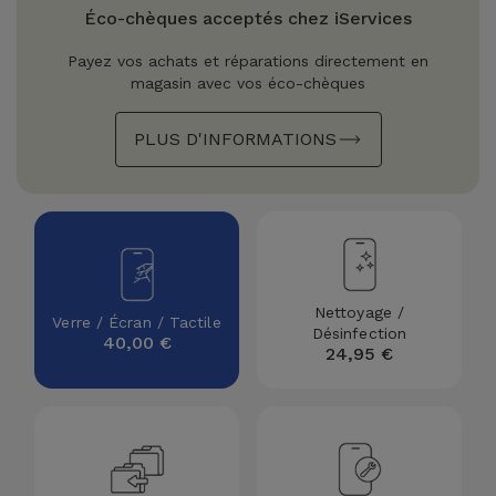
Watch
Apple Watch
Éco-chèques acceptés chez iServices
Adaptateurs
Reconditionnés
Payez vos achats et réparations directement en
Samsung
magasin avec vos éco-chèques
Coques et
Samsungs
Protections
Xiaomi
Reconditionnés
PLUS D'INFORMATIONS
d'Écran
Huawei
iMacs
Batteries
Reconditionnés
Externes
Oppo
Consoles de
Chargeurs
Jeux
OnePlus
Nettoyage /
Verre / Écran / Tactile
Reconditionnées
Désinfection
40,00 €
24,95 €
Ecouteurs
Google
et
Voir
Enceintes
tout
Dyson
Montres
TCL
Connectées