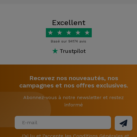
Excellent
★
★
★
★
★
Basé sur 94174 avis
★
Trustpilot
Recevez nos nouveautés, nos
campagnes et nos offres exclusives.
Abonnez-vous à notre newsletter et restez
informé
J’ai lu et j’accepte les
Conditions Générales
et