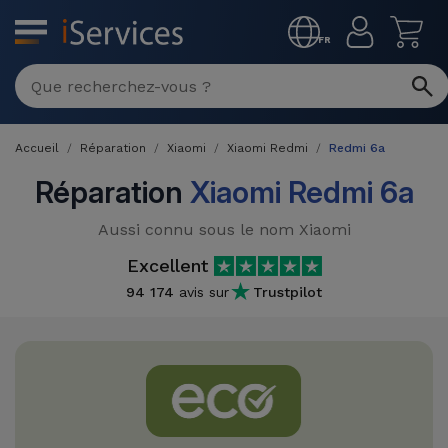
MENU
FR
Réparation
Multimarque
Accueil
Réparation
Xiaomi
Xiaomi Redmi
Redmi 6a
Différentes
Reconditionnés
Causes de
Réparation
Xiaomi Redmi 6a
Pannes
iPhone
Produits
Aussi connu sous le nom Xiaomi
Reconditionnés
iPhone
Excellent
DJI
Magasins
94 174
avis sur
Trustpilot
MacBooks
Drones
iPad
Reconditionnés
Promotions
Nouveautés
Macbook
iPads
/ iMac
Reconditionnés
Reprises
Câbles