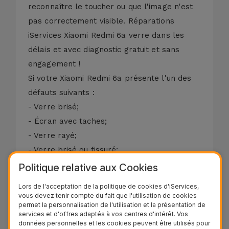
reconnaître le toucher ou que l'image n'est
pas correctement visible. Réparations
iServices Xiaomi Redmi 6a verre dans les
délais et avec diagnostic gratuit et sans
engagement !
Si votre Xiaomi Redmi 6a présente l'un des
défauts suivants :
- Verre brisé;
- Écran avec taches;
- Verre rayé;
- Verre brisé ou fissuré;
- LCD avec couleurs déformées;
Politique relative aux Cookies
- Écran noir;
Lors de l'acceptation de la politique de cookies d'iServices,
- Affichage endommagé;
vous devez tenir compte du fait que l'utilisation de cookies
permet la personnalisation de l'utilisation et la présentation de
- Touchez Non calibré ou Ne répond pas.
services et d'offres adaptés à vos centres d'intérêt. Vos
Nous réparons votre écran Xiaomi Redmi 6a
données personnelles et les cookies peuvent être utilisés pour