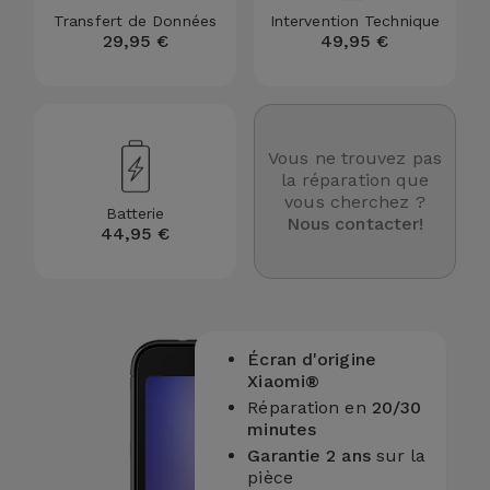
Transfert de Données
Intervention Technique
et
29,95 €
49,95 €
Bracelets
Autres
Marques
Chaînes
de
Voir
Vous ne trouvez pas
Téléphone
tout
la réparation que
vous cherchez ?
Batterie
Gadgets
Nous contacter!
44,95 €
Hygiène
et
Maison
Écran d'origine
Xiaomi®
Portefeuilles,
Réparation en
20/30
Étuis et Sacs
minutes
Garantie 2 ans
sur la
pièce
Traceurs et