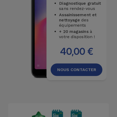
Diagnostique gratuit
Accessoires
sans rendez-vous
Assainissement et
Mobilité,
nettoyage
des
Auto et
équipements
Vélo
+ 20 magasins
à
votre disposition !
Accessoires
40,00 €
d'ordinateur
Accessoires
NOUS CONTACTER
iPad et
Tablette
Kids
Voir
tout