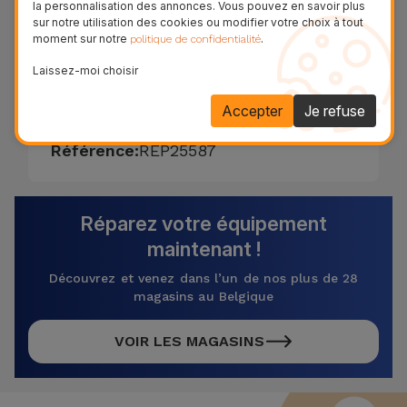
la personnalisation des annonces. Vous pouvez en savoir plus
en seulement 20 minutes. La garantie de
sur notre utilisation des cookies ou modifier votre choix à tout
remplacement de la vitre du Xiaomi Redmi
moment sur notre
.
politique de confidentialité
6a est de deux ans sur les fonctions tactiles
Laissez-moi choisir
et LCD.
Accepter
Je refuse
40,00 € - TVA incluse.
Référence:
REP25587
Réparez votre équipement
maintenant !
Découvrez et venez dans l’un de nos plus de 28
magasins au Belgique
VOIR LES MAGASINS