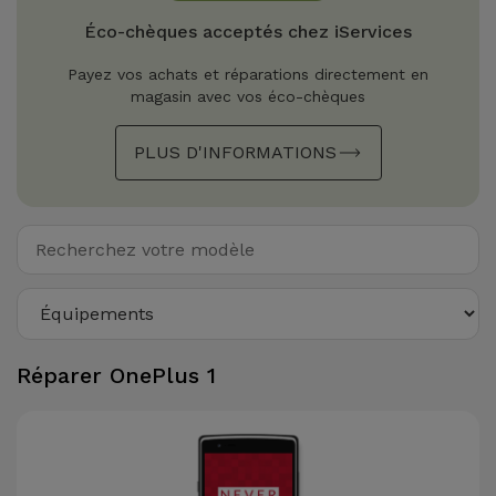
Watch
Apple Watch
Adaptateurs
Éco-chèques acceptés chez iServices
Reconditionnés
Samsung
Payez vos achats et réparations directement en
Coques et
magasin avec vos éco-chèques
Samsungs
Protections
Xiaomi
Reconditionnés
d'Écran
PLUS D'INFORMATIONS
Huawei
iMacs
Batteries
Reconditionnés
Externes
Oppo
Consoles de
Chargeurs
Jeux
OnePlus
Reconditionnées
Ecouteurs
Google
Réparer OnePlus 1
et
Voir
Enceintes
tout
Dyson
Montres
TCL
Connectées