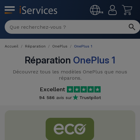
MENU
FR
Réparation
Multimarque
Accueil
Réparation
OnePlus
OnePlus 1
Différentes
Reconditionnés
Causes de
Réparation
OnePlus 1
Pannes
iPhone
Produits
Découvrez tous les modèles OnePlus que nous
Reconditionnés
réparons.
iPhone
Excellent
DJI
Magasins
MacBooks
Drones
94 586
avis sur
Trustpilot
iPad
Reconditionnés
Promotions
Nouveautés
Macbook
iPads
/ iMac
Reconditionnés
Reprises
Câbles