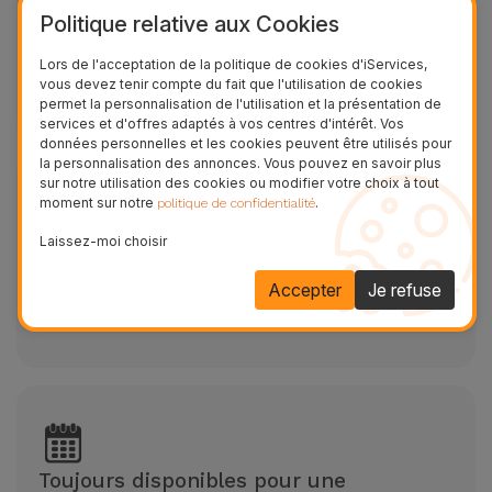
Politique relative aux Cookies
Réparations en 20/30 minutes OnePlus 1
Lors de l'acceptation de la politique de cookies d'iServices,
vous devez tenir compte du fait que l'utilisation de cookies
Réparation express
permet la personnalisation de l'utilisation et la présentation de
services et d'offres adaptés à vos centres d'intérêt. Vos
données personnelles et les cookies peuvent être utilisés pour
la personnalisation des annonces. Vous pouvez en savoir plus
sur notre utilisation des cookies ou modifier votre choix à tout
moment sur notre
.
politique de confidentialité
Laissez-moi choisir
Garantie de 2 ans
Accepter
Je refuse
La réparation de votre équipement chez iServices
est garantie 2 ans
Toujours disponibles pour une