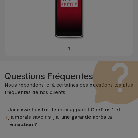
et
Bracelets
Autres
Marques
Chaînes
de
Voir
Téléphone
tout
1
Gadgets
Questions Fréquentes
Hygiène
Nous répondons ici à certaines des questions les plus
et
fréquentes de nos clients
Maison
Jai cassé la vitre de mon appareil OnePlus 1 et
Portefeuilles,
j'aimerais savoir si j'ai une garantie après la
Étuis et Sacs
réparation ?
Après avoir réparé la vitre de votre appareil OnePlus 1 dans
Traceurs et