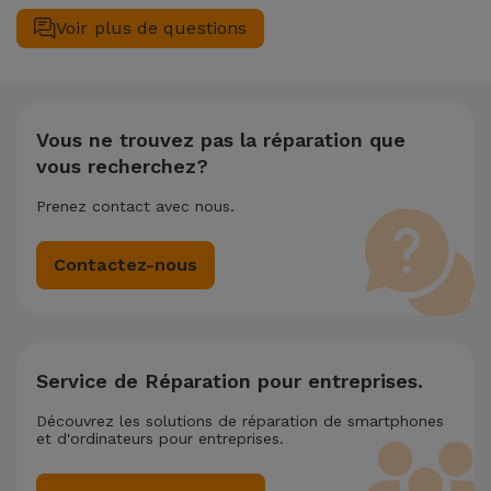
un magasin iServices, vous bénéficierez d'une garantie à vie
Accessoires
Voir plus de questions
sur les fonctions LCD et tactile.
Mobilité,
Auto et
Vélo
Vous ne trouvez pas la réparation que
vous recherchez?
Accessoires
Prenez contact avec nous.
d'ordinateur
Contactez-nous
Accessoires
iPad et
Tablette
Service de Réparation pour entreprises.
Kids
Découvrez les solutions de réparation de smartphones
et d'ordinateurs pour entreprises.
Voir
tout