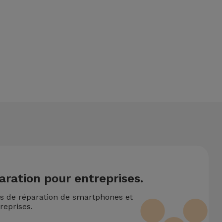
ntionne également un service de Transfert de Données (29,95
rventions techniques réalisées simultanément, nous appliquons
aration pour entreprises.
ns de réparation de smartphones et
reprises.