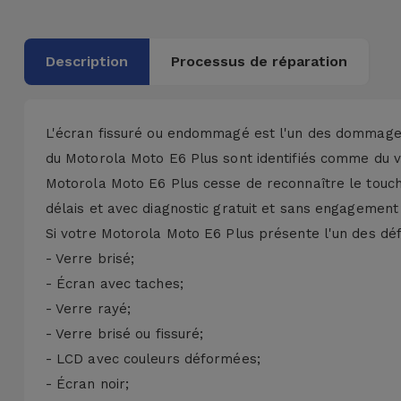
Accessoires
Description
Processus de réparation
Mobilité,
Auto et
Vélo
L'écran fissuré ou endommagé est l'un des dommages
Accessoires
du Motorola Moto E6 Plus sont identifiés comme du 
d'ordinateur
Motorola Moto E6 Plus cesse de reconnaître le touch
délais et avec diagnostic gratuit et sans engagement 
Accessoires
Si votre Motorola Moto E6 Plus présente l'un des déf
iPad et
- Verre brisé;
Tablette
- Écran avec taches;
- Verre rayé;
Kids
- Verre brisé ou fissuré;
- LCD avec couleurs déformées;
Voir
- Écran noir;
tout