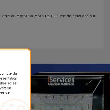
vitre du Motorola Moto E6 Plus est de deux ans sur
r compte du
présentation
lles et les
uvez en
ent sur