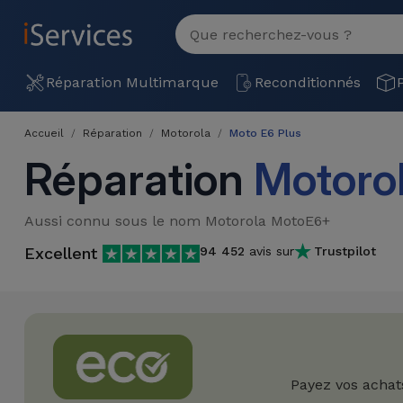
MENU
Voir
tout
Réparation
Réparation Multimarque
Reconditionnés
Multimarque
Accueil
Réparation
Motorola
Moto E6 Plus
Différentes
Reconditionnés
Réparation
Motoro
Causes de
Pannes
iPhone
Produits
Aussi connu sous le nom Motorola MotoE6+
Reconditionnés
iPhone
Excellent
94 452
avis sur
Trustpilot
DJI
Magasins
MacBooks
Drones
iPad
Reconditionnés
Promotions
Nouveautés
Macbook
iPads
/ iMac
Reconditionnés
Reprises
Câbles
Payez vos achat