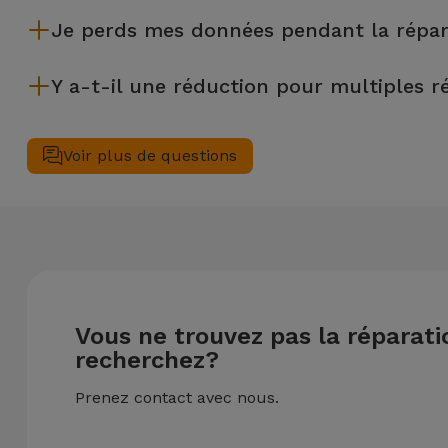
La plupart des réparations, comme le remplacement de l'écra
Je perds mes données pendant la répar
Bien que iServices soit spécialiste en réparation immédiate,
Y a-t-il une réduction pour multiples r
€) au cas où tu aurais besoin d'aide pour la gestion des fichier
Oui. Chez iServices, nous valorisons la maintenance complète
une remise de 25% sur le montant de la réparation la moins c
Voir plus de questions
Vous ne trouvez pas la réparat
recherchez?
Prenez contact avec nous.