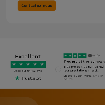
Contactez-nous
Excellent
★
★
★
★
★
Vérifié
✓
★
★
★
★
★
‹
Tres pro et tres sympa ravi
leur prestations merci…
Basé sur 94452 avis
Liegeois Jean-Marie
, il y a 19
★
Trustpilot
heures