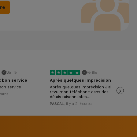
ire
★
★
★
★
★
★
Vérifié
Vérifié
✓
✓
t bon service
Après quelques imprécision
Sup
bon service
Après quelques imprécision J’ai
›
Mer
revu mon téléphone dans des
ser
heures
délais raisonnables…
And
PASCAL
, il y a 21 heures