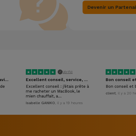
Devenir un Partena
★
★
★
★
★
★
★
★
★
★
Vérifié
✓
Tres pro et tres sympa ravi de leur…
Excellent conseil, service, rapide, accueil sympa
Bon conseil e
 de
Excellent conseil : j’étais prête à
Bon conseil et 
me racheter un MacBook, le
client
, il y a 20 
mien chauffait, a…
Isabelle GANIKO
, il y a 19 heures