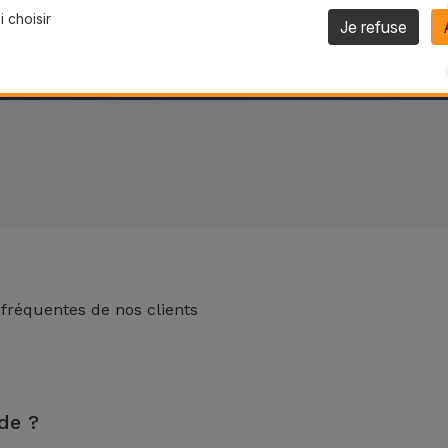
 choisir
Je refuse
 fréquentes de nos clients
 de 2 ans. Trouvez le magasin le plus proche.
de ?