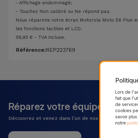
- Affichage endommagé;
- Touchez Non calibré ou Ne répond pas.
Nous réparons votre écran Motorola Moto E6 Plus en
les fonctions tactiles et LCD.
59,95 € - TVA incluse.
Référence:
REP223769
Politiqu
Lors de l'a
fait que l'u
Réparez votre équipement ma
de services
cookies pe
savoir plus
Découvrez et venez dans l’un de nos plus de 28 mag
notre
polit