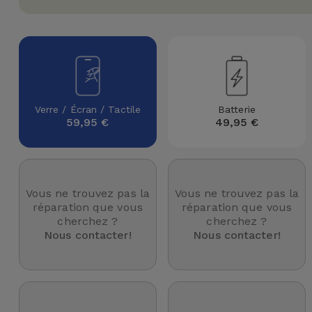
Watch
Apple Watch
Adaptateurs
Reconditionnés
Samsung
Coques et
Samsungs
Protections
Xiaomi
Reconditionnés
d'Écran
Verre / Écran / Tactile
Batterie
Huawei
iMacs
59,95 €
49,95 €
Batteries
Reconditionnés
Externes
Oppo
Consoles de
Chargeurs
Jeux
OnePlus
Vous ne trouvez pas la
Vous ne trouvez pas la
Reconditionnées
réparation que vous
réparation que vous
cherchez ?
cherchez ?
Ecouteurs
Google
Nous contacter!
Nous contacter!
et
Voir
Enceintes
tout
Dyson
Montres
TCL
Connectées