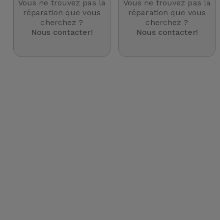
Vous ne trouvez pas la
Vous ne trouvez pas la
et
réparation que vous
réparation que vous
cherchez ?
cherchez ?
Bracelets
Autres
Nous contacter!
Nous contacter!
Marques
Chaînes
de
Voir
Téléphone
tout
Gadgets
Hygiène
et
Maison
Portefeuilles,
Étuis et Sacs
Traceurs et