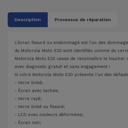
Accessoires
Description
Processus de réparation
Mobilité,
Auto et
Vélo
L'écran fissuré ou endommagé est l'un des dommages
Accessoires
du Motorola Moto E20 sont identifiés comme du verr
d'ordinateur
Motorola Moto E20 cesse de reconnaître le toucher o
avec diagnostic gratuit et sans engagement !
Accessoires
Si votre Motorola Moto E20 présente l'un des défauts
iPad et
- Verre brisé;
Tablette
- Écran avec taches;
- Verre rayé;
Kids
- Verre brisé ou fissuré;
- LCD avec couleurs déformées;
Voir
- Écran noir;
tout