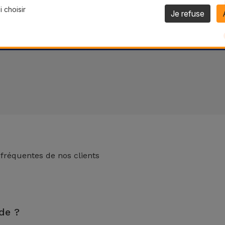
 choisir
Je refuse
 fréquentes de nos clients
 de 2 ans. Trouvez le magasin le plus proche.
de ?