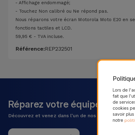
- Affichage endommagé;
- Touchez Non calibré ou Ne répond pas.
Nous réparons votre écran Motorola Moto E20 en seu
fonctions tactiles et LCD.
59,95 € - TVA incluse.
Référence:
REP232501
Politiqu
Lors de l'a
fait que l'u
Réparez votre équipement ma
de services
cookies pe
savoir plus
Découvrez et venez dans l’un de nos plus de 28 mag
notre
polit