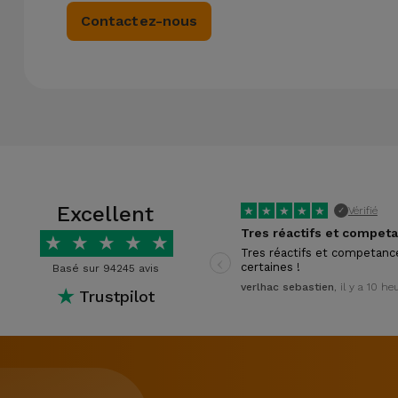
Contactez-nous
Excellent
★
★
★
★
★
Vérifié
✓
★
★
★
★
★
‹
Tres réactifs et competanc
certaines !
Basé sur 94245 avis
verlhac sebastien
, il y a 10 he
★
Trustpilot