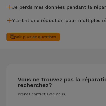
La plupart des réparations, comme le remplacement de l'écra
Je perds mes données pendant la répar
Bien que iServices soit spécialiste en réparation immédiate,
Y a-t-il une réduction pour multiples r
€) au cas où tu aurais besoin d'aide pour la gestion des fichier
Oui. Chez iServices, nous valorisons la maintenance complète
une remise de 25% sur le montant de la réparation la moins c
Voir plus de questions
Vous ne trouvez pas la réparat
recherchez?
Prenez contact avec nous.