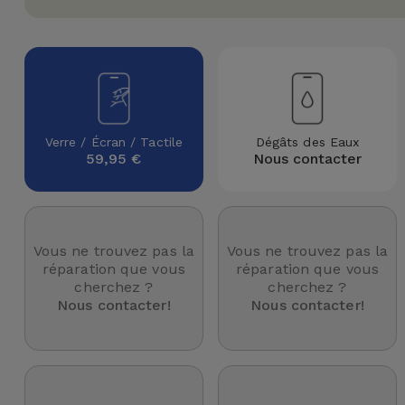
Watch
Apple Watch
Adaptateurs
Reconditionnés
Samsung
Coques et
Samsungs
Protections
Xiaomi
Reconditionnés
d'Écran
Verre / Écran / Tactile
Dégâts des Eaux
Huawei
iMacs
59,95 €
Nous contacter
Batteries
Reconditionnés
Externes
Oppo
Consoles de
Chargeurs
Jeux
OnePlus
Vous ne trouvez pas la
Vous ne trouvez pas la
Reconditionnées
réparation que vous
réparation que vous
cherchez ?
cherchez ?
Ecouteurs
Google
Nous contacter!
Nous contacter!
et
Voir
Enceintes
tout
Dyson
Montres
TCL
Connectées