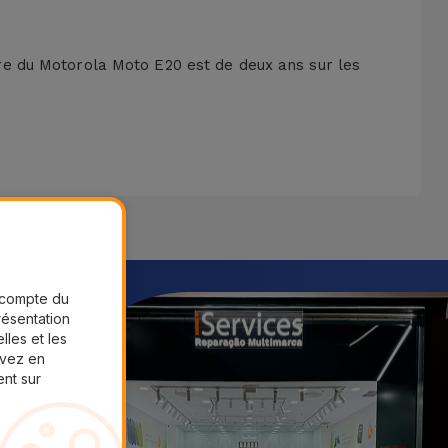
e du Motorola Moto E20 est de deux ans sur les
r compte du
présentation
lles et les
uvez en
ent sur