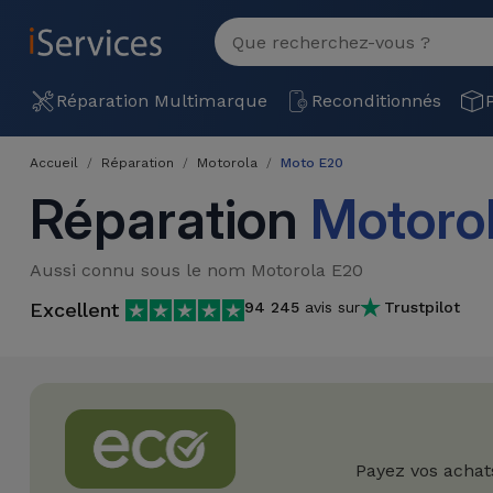
MENU
Voir
tout
Réparation
Réparation Multimarque
Reconditionnés
Multimarque
Accueil
Réparation
Motorola
Moto E20
Différentes
Reconditionnés
Réparation
Motoro
Causes de
Pannes
iPhone
Produits
Aussi connu sous le nom Motorola E20
Reconditionnés
iPhone
Excellent
94 245
avis sur
Trustpilot
DJI
Magasins
MacBooks
Drones
iPad
Reconditionnés
Promotions
Nouveautés
Macbook
iPads
/ iMac
Reconditionnés
Reprises
Câbles
Payez vos achat