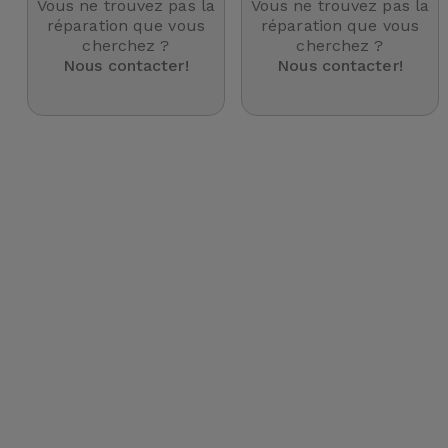
Vous ne trouvez pas la
Vous ne trouvez pas la
et
réparation que vous
réparation que vous
cherchez ?
cherchez ?
Bracelets
Autres
Nous contacter!
Nous contacter!
Marques
Chaînes
de
Voir
Téléphone
tout
Gadgets
Hygiène
et
Maison
Portefeuilles,
Étuis et Sacs
Traceurs et