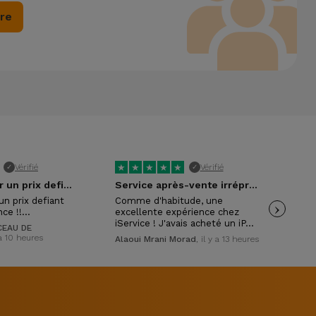
ire
★
★
★
★
★
★
Vérifié
Vérifié
✓
✓
Excellent pour un prix defiant toute…
Service après-vente irréprochable !
un prix defiant
Comme d'habitude, une
›
Exc
nce !!…
excellente expérience chez
con
iService ! J'avais acheté un iP…
mon
EAU DE
y a 10 heures
Alaoui Mrani Morad
, il y a 13 heures
Isa