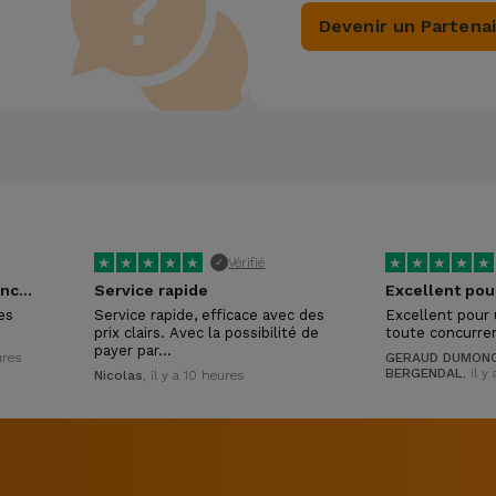
Devenir un Partena
★
★
★
★
★
★
★
★
★
★
Vérifié
✓
Tres réactifs et competances certaines !
Service rapide
es
Service rapide, efficace avec des
Excellent pour 
prix clairs. Avec la possibilité de
toute concurre
payer par…
ures
GERAUD DUMONC
BERGENDAL
, il 
Nicolas
, il y a 10 heures