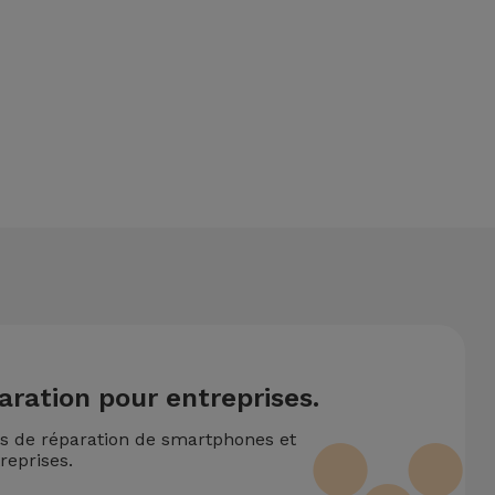
ntionne également un service de Transfert de Données (29,95
rventions techniques réalisées simultanément, nous appliquons
aration pour entreprises.
ns de réparation de smartphones et
reprises.