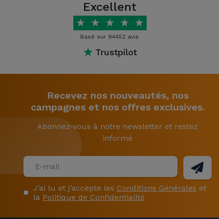
Excellent
★
★
★
★
★
Basé sur 94452 avis
★
Trustpilot
Recevez nos nouveautés, nos
campagnes et nos offres exclusives.
Abonnez-vous à notre newsletter et restez
informé
J’ai lu et j’accepte les
Conditions Générales
et
la
Politique de Confidentialité