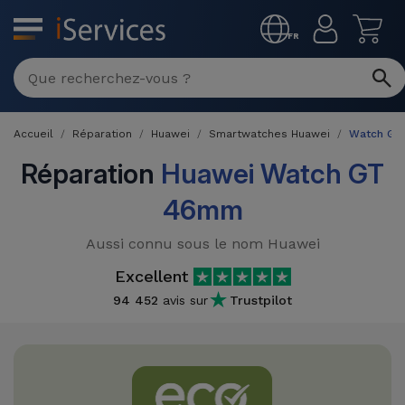
MENU
FR
Réparation
Multimarque
Accueil
Réparation
Huawei
Smartwatches Huawei
Watch G
Différentes
Reconditionnés
Causes de
Réparation
Huawei Watch GT
Pannes
iPhone
46mm
Produits
Reconditionnés
iPhone
Aussi connu sous le nom Huawei
DJI
Magasins
MacBooks
Excellent
Drones
iPad
Reconditionnés
94 452
avis sur
Trustpilot
Promotions
Nouveautés
Macbook
iPads
/ iMac
Reconditionnés
Reprises
Câbles