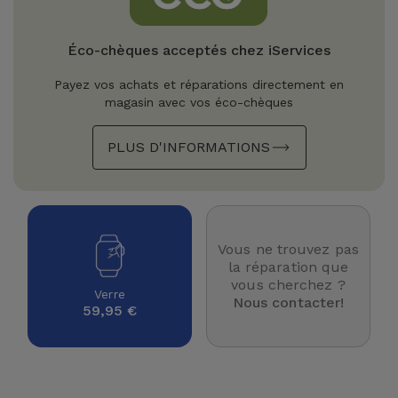
Watch
Apple Watch
Adaptateurs
Reconditionnés
Éco-chèques acceptés chez iServices
Samsung
Coques et
Samsungs
Payez vos achats et réparations directement en
Protections
Xiaomi
Reconditionnés
magasin avec vos éco-chèques
d'Écran
PLUS D'INFORMATIONS
Huawei
iMacs
Batteries
Reconditionnés
Externes
Oppo
Consoles de
Chargeurs
Jeux
OnePlus
Vous ne trouvez pas
Reconditionnées
la réparation que
Ecouteurs
vous cherchez ?
Google
Verre
Nous contacter!
et
59,95 €
Voir
Enceintes
tout
Dyson
Montres
TCL
Connectées