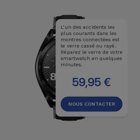
et
Bracelets
Autres
Marques
L'un des accidents les
Chaînes
plus courants dans les
de
montres connectées est
Voir
le verre cassé ou rayé.
Téléphone
tout
Réparez le verre de votre
smartwatch en quelques
Gadgets
minutes.
59,95 €
Hygiène
et
Maison
NOUS CONTACTER
Portefeuilles,
Étuis et Sacs
Traceurs et