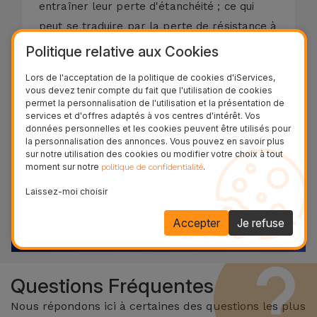
entraîner leur perte d'étanchéité ; ce qui
peut se traduire par la perte de résistance à
l'eau une fois émergé.
Politique relative aux Cookies
Référence:
REP225558
Lors de l'acceptation de la politique de cookies d'iServices,
vous devez tenir compte du fait que l'utilisation de cookies
permet la personnalisation de l'utilisation et la présentation de
services et d'offres adaptés à vos centres d'intérêt. Vos
Réparez votre équipement
données personnelles et les cookies peuvent être utilisés pour
la personnalisation des annonces. Vous pouvez en savoir plus
maintenant !
sur notre utilisation des cookies ou modifier votre choix à tout
moment sur notre
.
politique de confidentialité
Découvrez et venez dans l’un de nos plus de 28
magasins au Belgique
Laissez-moi choisir
Accepter
Je refuse
VOIR LES MAGASINS
Questions Fréquentes
Nous répondons ici à certaines des questions les plus