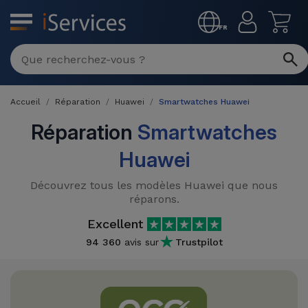
MENU
FR
Réparation
Multimarque
Accueil
Réparation
Huawei
Smartwatches Huawei
Différentes
Reconditionnés
Causes de
Réparation
Smartwatches
Pannes
iPhone
Huawei
Produits
Reconditionnés
iPhone
Découvrez tous les modèles Huawei que nous
DJI
réparons.
Magasins
MacBooks
Drones
iPad
Excellent
Reconditionnés
94 360
avis sur
Trustpilot
Promotions
Nouveautés
Macbook
iPads
/ iMac
Reconditionnés
Reprises
Câbles