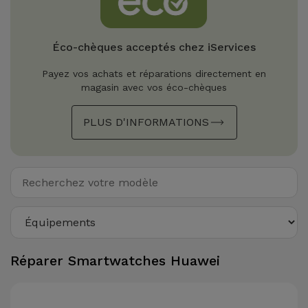
Watch
Apple Watch
Adaptateurs
Reconditionnés
Samsung
Éco-chèques acceptés chez iServices
Coques et
Samsungs
Protections
Payez vos achats et réparations directement en
Xiaomi
Reconditionnés
magasin avec vos éco-chèques
d'Écran
Huawei
iMacs
PLUS D'INFORMATIONS
Batteries
Reconditionnés
Externes
Oppo
Consoles de
Chargeurs
Jeux
OnePlus
Reconditionnées
Ecouteurs
Google
et
Voir
Enceintes
tout
Réparer Smartwatches Huawei
Dyson
Montres
TCL
Connectées