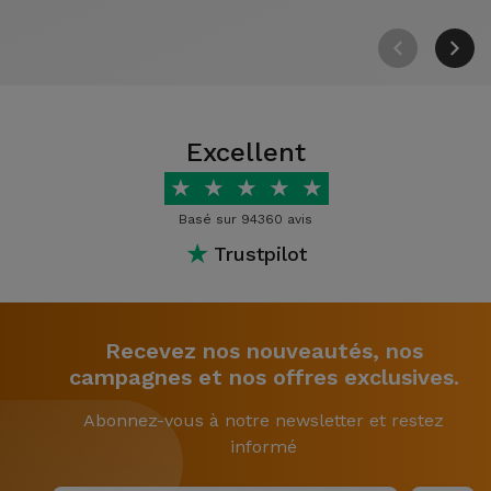
Excellent
★
★
★
★
★
Basé sur 94360 avis
★
Trustpilot
Recevez nos nouveautés, nos
campagnes et nos offres exclusives.
Abonnez-vous à notre newsletter et restez
informé