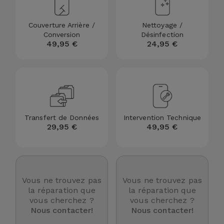
et
Bracelets
Autres
Couverture Arrière /
Nettoyage /
Conversion
Désinfection
Marques
49,95 €
24,95 €
Chaînes
de
Voir
Téléphone
tout
Gadgets
Transfert de Données
Intervention Technique
29,95 €
49,95 €
Hygiène
et
Maison
Vous ne trouvez pas
Vous ne trouvez pas
Portefeuilles,
la réparation que
la réparation que
Étuis et Sacs
vous cherchez ?
vous cherchez ?
Nous contacter!
Nous contacter!
Traceurs et