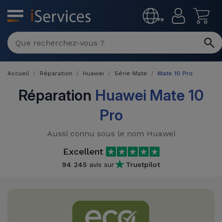
MENU
FR
Réparation
Multimarque
Accueil
Réparation
Huawei
Série Mate
Mate 10 Pro
Différentes
Reconditionnés
Causes de
Réparation
Huawei Mate 10
Pannes
iPhone
Pro
Produits
Reconditionnés
iPhone
Aussi connu sous le nom Huawei
DJI
Magasins
MacBooks
Excellent
Drones
iPad
Reconditionnés
94 245
avis sur
Trustpilot
Promotions
Nouveautés
Macbook
iPads
/ iMac
Reconditionnés
Reprises
Câbles