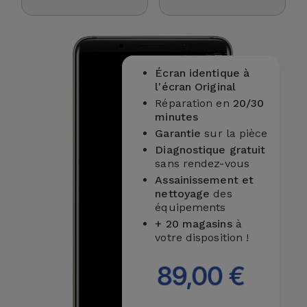
Accessoires
Mobilité,
Auto et
Écran identique à
Vélo
l'écran Original
Réparation en
20/30
minutes
Accessoires
Garantie
sur la pièce
d'ordinateur
Diagnostique gratuit
sans rendez-vous
Accessoires
Assainissement et
iPad et
nettoyage
des
Tablette
équipements
+ 20 magasins
à
votre disposition !
Kids
89,00 €
Voir
tout