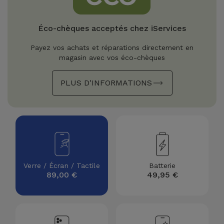
Watch
Apple Watch
Adaptateurs
Reconditionnés
Éco-chèques acceptés chez iServices
Samsung
Coques et
Samsungs
Payez vos achats et réparations directement en
Protections
Xiaomi
Reconditionnés
magasin avec vos éco-chèques
d'Écran
PLUS D'INFORMATIONS
Huawei
iMacs
Batteries
Reconditionnés
Externes
Oppo
Consoles de
Chargeurs
Jeux
OnePlus
Reconditionnées
Ecouteurs
Google
Verre / Écran / Tactile
Batterie
et
89,00 €
49,95 €
Voir
Enceintes
tout
Dyson
Montres
TCL
Connectées