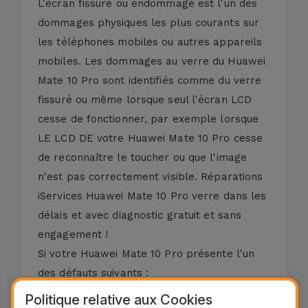
L'écran fissuré ou endommagé est l'un des
dommages physiques les plus courants sur
les téléphones mobiles ou autres appareils
mobiles. Les dommages au verre du Huawei
Mate 10 Pro sont identifiés comme du verre
fissuré ou même lorsque seul l'écran LCD
cesse de fonctionner, par exemple lorsque
LE LCD DE votre Huawei Mate 10 Pro cesse
de reconnaître le toucher ou que l'image
n'est pas correctement visible. Réparations
iServices Huawei Mate 10 Pro verre dans les
délais et avec diagnostic gratuit et sans
engagement !
Si votre Huawei Mate 10 Pro présente l'un
des défauts suivants :
- Verre brisé;
Politique relative aux Cookies