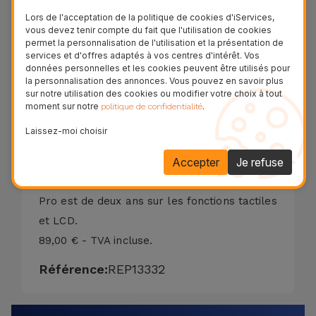
- Écran avec taches;
Lors de l'acceptation de la politique de cookies d'iServices,
- Verre rayé;
vous devez tenir compte du fait que l'utilisation de cookies
- Verre brisé ou fissuré;
permet la personnalisation de l'utilisation et la présentation de
services et d'offres adaptés à vos centres d'intérêt. Vos
- LCD avec couleurs déformées;
données personnelles et les cookies peuvent être utilisés pour
la personnalisation des annonces. Vous pouvez en savoir plus
- Écran noir;
sur notre utilisation des cookies ou modifier votre choix à tout
- Affichage endommagé;
moment sur notre
.
politique de confidentialité
- Touchez Non calibré ou Ne répond pas.
Laissez-moi choisir
Nous réparons votre écran Huawei Mate 10
Pro en seulement 20 minutes. La garantie de
Accepter
Je refuse
remplacement de la vitre du Huawei Mate 10
Pro est de deux ans sur les fonctions tactiles
et LCD.
89,00 € - TVA incluse.
Référence:
REP13332