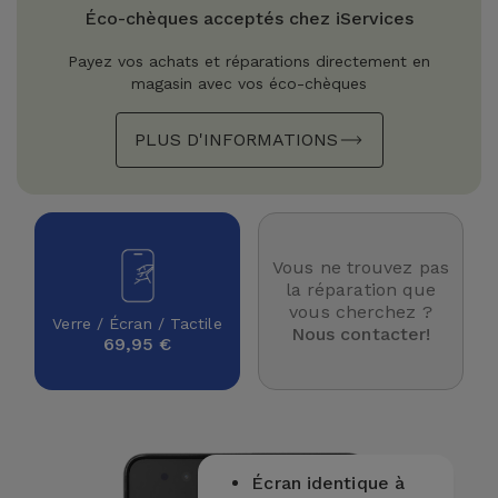
Watch
Apple Watch
Éco-chèques acceptés chez iServices
Adaptateurs
Reconditionnés
Payez vos achats et réparations directement en
Samsung
magasin avec vos éco-chèques
Coques et
Samsungs
Protections
Xiaomi
Reconditionnés
PLUS D'INFORMATIONS
d'Écran
Huawei
iMacs
Batteries
Reconditionnés
Externes
Oppo
Vous ne trouvez pas
Consoles de
la réparation que
Chargeurs
Jeux
OnePlus
vous cherchez ?
Verre / Écran / Tactile
Reconditionnées
Nous contacter!
69,95 €
Ecouteurs
Google
et
Voir
Enceintes
tout
Dyson
Montres
Écran identique à
TCL
Connectées