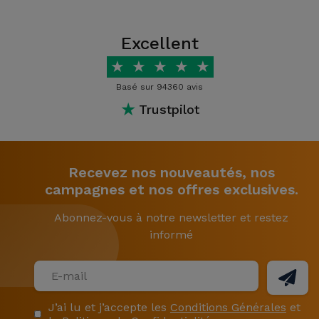
Excellent
★
★
★
★
★
Basé sur 94360 avis
★
Trustpilot
Recevez nos nouveautés, nos
campagnes et nos offres exclusives.
Abonnez-vous à notre newsletter et restez
informé
J’ai lu et j’accepte les
Conditions Générales
et