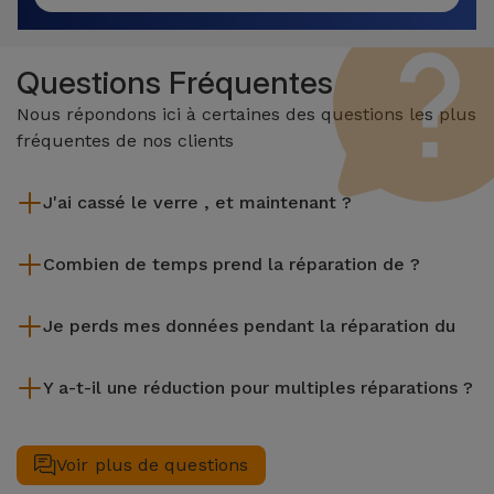
Questions Fréquentes
Nous répondons ici à certaines des questions les plus
fréquentes de nos clients
J'ai cassé le verre , et maintenant ?
iServices effectue des réparations sur place et sous garantie
Combien de temps prend la réparation de ?
de 2 ans. Trouvez le magasin le plus proche.
La plupart des réparations, comme le remplacement de
Je perds mes données pendant la réparation du
l'écran, sont effectuées en environ 20 à 30 minutes.
Bien que iServices soit spécialiste en réparation immédiate,
Y a-t-il une réduction pour multiples réparations ?
il est toujours recommandé de faire une sauvegarde. La page
mentionne également un service de Transfert de Données
Oui. Chez iServices, nous valorisons la maintenance
(29,95 €) au cas où tu aurais besoin d'aide pour la gestion
complète de votre équipement. Si votre nécessite deux ou
Voir plus de questions
des fichiers.
plusieurs interventions techniques réalisées simultanément,