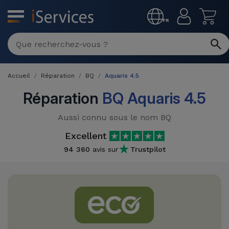
MENU
FR
Réparation
Multimarque
Accueil
Réparation
BQ
Aquaris 4.5
Différentes
Reconditionnés
Causes de
Réparation
BQ Aquaris 4.5
Pannes
iPhone
Produits
Aussi connu sous le nom BQ
Reconditionnés
iPhone
Excellent
DJI
Magasins
94 360
avis sur
Trustpilot
MacBooks
Drones
iPad
Reconditionnés
Promotions
Nouveautés
Macbook
iPads
/ iMac
Reconditionnés
Reprises
Câbles