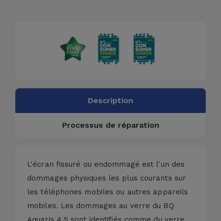
Accessoires
Mobilité,
Auto et
Vélo
Accessoires
d'ordinateur
Description
Processus de réparation
Accessoires
iPad et
Tablette
L'écran fissuré ou endommagé est l'un des
Kids
dommages physiques les plus courants sur
les téléphones mobiles ou autres appareils
Voir
mobiles. Les dommages au verre du BQ
tout
Aquaris 4.5 sont identifiés comme du verre