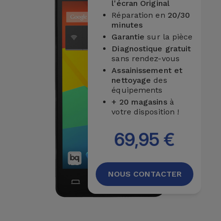
l'écran Original
et
Réparation en
20/30
Bracelets
Autres
minutes
Marques
Garantie
sur la pièce
Diagnostique gratuit
Chaînes
sans rendez-vous
de
Voir
Assainissement et
Téléphone
tout
nettoyage
des
équipements
Gadgets
+ 20 magasins
à
votre disposition !
Hygiène
69,95 €
et
Maison
NOUS CONTACTER
Portefeuilles,
Étuis et Sacs
Traceurs et