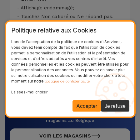
- Affichage endommagé;
- Touchez Non calibré ou Ne répond pas.
Nous réparons votre écran BQ Aquaris 4.5
Politique relative aux Cookies
en seulement 20 minutes. La garantie de
Lors de l'acceptation de la politique de cookies d'iServices,
remplacement de la vitre du BQ Aquaris 4.5
vous devez tenir compte du fait que l'utilisation de cookies
est de deux ans sur les fonctions tactiles et
permet la personnalisation de l'utilisation et la présentation de
services et d'offres adaptés à vos centres d'intérêt. Vos
LCD.
données personnelles et les cookies peuvent être utilisés pour
69,95 € - TVA incluse.
la personnalisation des annonces. Vous pouvez en savoir plus
sur notre utilisation des cookies ou modifier votre choix à tout
moment sur notre
.
politique de confidentialité
Laissez-moi choisir
Réparez votre équipement
maintenant !
Accepter
Je refuse
Découvrez et venez dans l’un de nos plus de 28
magasins au Belgique
VOIR LES MAGASINS