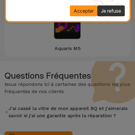
Accepter
Je refuse
Aquaris M5
Questions Fréquentes
Nous répondons ici à certaines des questions les plus
fréquentes de nos clients
J'ai cassé la vitre de mon appareil BQ et j'aimerais
savoir si j'ai une garantie après la réparation ?
Après avoir réparé la vitre de votre appareil de BQ dans un
magasin iServices, vous bénéficierez d'une garantie de 2 ans