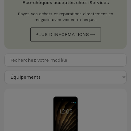
Watch
Éco-chèques acceptés chez iServices
Apple Watch
Adaptateurs
Reconditionnés
Payez vos achats et réparations directement en
Samsung
magasin avec vos éco-chèques
Coques et
Samsungs
Protections
Xiaomi
Reconditionnés
PLUS D'INFORMATIONS
d'Écran
Huawei
iMacs
Batteries
Reconditionnés
Externes
Oppo
Consoles de
Chargeurs
Jeux
OnePlus
Reconditionnées
Ecouteurs
Google
et
Voir
Enceintes
tout
Dyson
Montres
TCL
Connectées