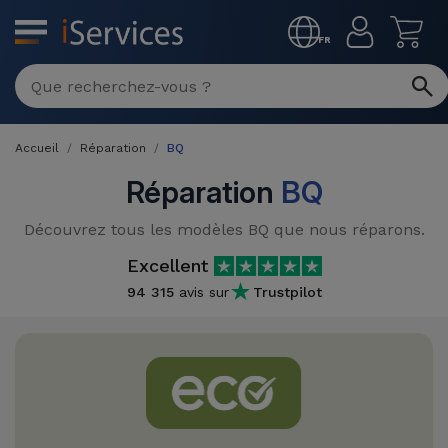
MENU
FR
Réparation
Multimarque
Accueil
Réparation
BQ
Différentes
Reconditionnés
Causes de
Réparation
BQ
Pannes
iPhone
Produits
Découvrez tous les modèles BQ que nous réparons.
Reconditionnés
iPhone
Excellent
DJI
Magasins
94 315
avis sur
Trustpilot
MacBooks
Drones
iPad
Reconditionnés
Promotions
Nouveautés
Macbook
iPads
/ iMac
Reconditionnés
Reprises
Câbles