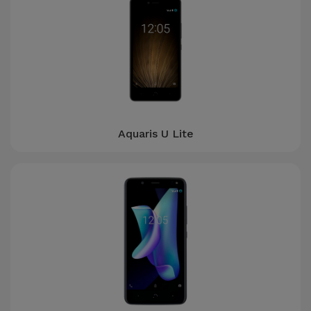
Accessoires
Mobilité,
Auto et
Vélo
Accessoires
Aquaris U Lite
d'ordinateur
Accessoires
iPad et
Tablette
Kids
Voir
tout