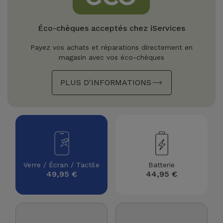
Watch
Apple Watch
Adaptateurs
Reconditionnés
Éco-chèques acceptés chez iServices
Samsung
Coques et
Samsungs
Payez vos achats et réparations directement en
Protections
Xiaomi
Reconditionnés
magasin avec vos éco-chèques
d'Écran
PLUS D'INFORMATIONS
Huawei
iMacs
Batteries
Reconditionnés
Externes
Oppo
Consoles de
Chargeurs
Jeux
OnePlus
Reconditionnées
Ecouteurs
Google
Verre / Écran / Tactile
Batterie
et
49,95 €
44,95 €
Voir
Enceintes
tout
Dyson
Montres
TCL
Connectées