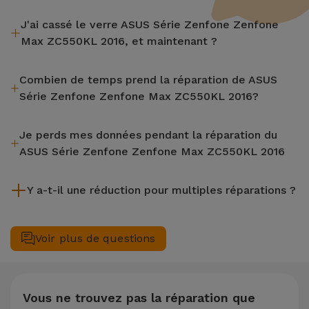
J'ai cassé le verre ASUS Série Zenfone Zenfone
Max ZC550KL 2016, et maintenant ?
iServices effectue des réparations sur place et sous garantie
Combien de temps prend la réparation de ASUS
de 2 ans. Trouvez le magasin le plus proche.
Série Zenfone Zenfone Max ZC550KL 2016?
La plupart des réparations, comme le remplacement de
Je perds mes données pendant la réparation du
l'écran, sont effectuées en environ 20 à 30 minutes.
ASUS Série Zenfone Zenfone Max ZC550KL 2016
Bien que iServices soit spécialiste en réparation immédiate,
Y a-t-il une réduction pour multiples réparations ?
il est toujours recommandé de faire une sauvegarde. La page
mentionne également un service de Transfert de Données
Oui. Chez iServices, nous valorisons la maintenance
(29,95 €) au cas où tu aurais besoin d'aide pour la gestion
complète de votre équipement. Si votre ASUS Série Zenfone
Voir plus de questions
des fichiers.
Zenfone Max ZC550KL 2016 nécessite deux ou plusieurs
interventions techniques réalisées simultanément, nous
appliquons une remise de 25% sur le montant de la
réparation la moins chère.
Vous ne trouvez pas la réparation que