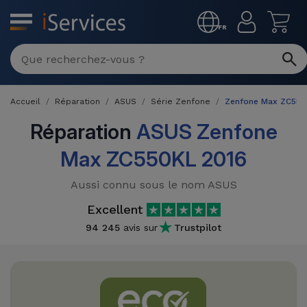
MENU
FR
Réparation
Multimarque
Accueil
Réparation
ASUS
Série Zenfone
Zenfone Max ZC550
Différentes
Reconditionnés
Causes de
Réparation
ASUS Zenfone
Pannes
iPhone
Max ZC550KL 2016
Produits
Reconditionnés
iPhone
Aussi connu sous le nom ASUS
DJI
Magasins
MacBooks
Excellent
Drones
iPad
Reconditionnés
94 245
avis sur
Trustpilot
Promotions
Nouveautés
Macbook
iPads
/ iMac
Reconditionnés
Reprises
Câbles