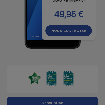
votre disposition !
Accessoires
49,95 €
Mobilité,
Auto et
Vélo
NOUS CONTACTER
Accessoires
d'ordinateur
Accessoires
iPad et
Tablette
Kids
Voir
tout
Description