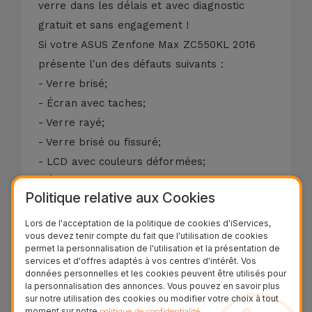
verre dans les délais et avec diagnostic
gratuit et sans engagement !
Si votre ASUS Zenfone Max ZC550KL 2016
présente l'un des défauts suivants :
- Verre brisé;
- Écran avec taches;
- Verre rayé;
- Verre brisé ou fissuré;
- LCD avec couleurs déformées;
- Écran noir;
Politique relative aux Cookies
- Affichage endommagé;
- Touchez Non calibré ou Ne répond pas.
Lors de l'acceptation de la politique de cookies d'iServices,
vous devez tenir compte du fait que l'utilisation de cookies
Nous réparons votre écran ASUS Zenfone
permet la personnalisation de l'utilisation et la présentation de
Max ZC550KL 2016 en seulement 20 minutes.
services et d'offres adaptés à vos centres d'intérêt. Vos
données personnelles et les cookies peuvent être utilisés pour
La garantie de remplacement de la vitre du
la personnalisation des annonces. Vous pouvez en savoir plus
ASUS Zenfone Max ZC550KL 2016 est de
sur notre utilisation des cookies ou modifier votre choix à tout
moment sur notre
.
politique de confidentialité