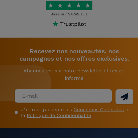
★
★
★
★
★
Basé sur 94245 avis
★
Trustpilot
Recevez nos nouveautés, nos
campagnes et nos offres exclusives.
Abonnez-vous à notre newsletter et restez
informé
J’ai lu et j’accepte les
Conditions Générales
et
la
Politique de Confidentialité