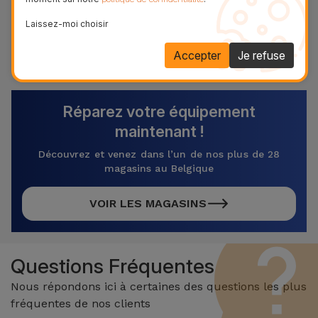
deux ans sur les fonctions tactiles et LCD.
Laissez-moi choisir
49,95 € - TVA incluse.
Référence:
REP13626
Accepter
Je refuse
Réparez votre équipement
maintenant !
Découvrez et venez dans l’un de nos plus de 28
magasins au Belgique
VOIR LES MAGASINS
Questions Fréquentes
Nous répondons ici à certaines des questions les plus
fréquentes de nos clients