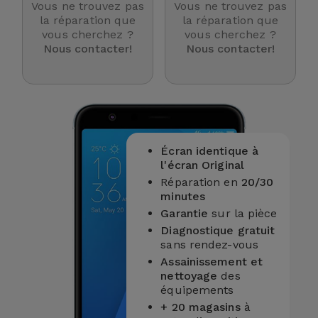
Vous ne trouvez pas
Vous ne trouvez pas
et
la réparation que
la réparation que
Bracelets
vous cherchez ?
vous cherchez ?
Autres
Nous contacter!
Nous contacter!
Marques
Chaînes
de
Voir
Téléphone
tout
Gadgets
Écran identique à
l'écran Original
Réparation en
20/30
Hygiène
minutes
et
Garantie
sur la pièce
Maison
Diagnostique gratuit
sans rendez-vous
Portefeuilles,
Assainissement et
Étuis et Sacs
nettoyage
des
équipements
+ 20 magasins
à
Traceurs et