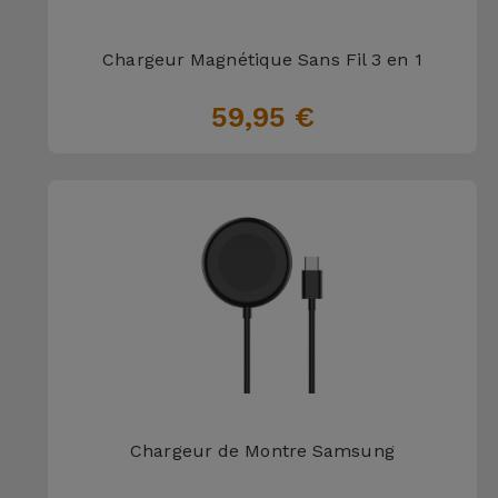
et
Bracelets
Autres
Chargeur Magnétique Sans Fil 3 en 1
Marques
59,95 €
Chaînes
de
Voir
Téléphone
tout
Gadgets
Hygiène
et
Maison
Portefeuilles,
Étuis et Sacs
Chargeur de Montre Samsung
Traceurs et