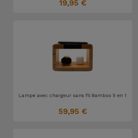
19,95 €
Accessoires
Mobilité,
Auto et
Vélo
Accessoires
d'ordinateur
Accessoires
iPad et
Tablette
Lampe avec chargeur sans fil Bamboo 5 en 1
59,95 €
Kids
Voir
tout