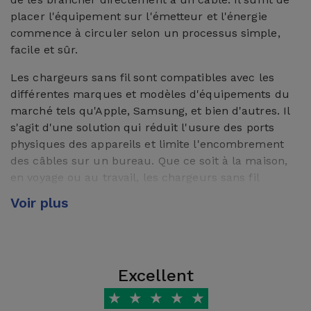
placer l'équipement sur l'émetteur et l'énergie
commence à circuler selon un processus simple,
facile et sûr.
Les chargeurs sans fil sont compatibles avec les
différentes marques et modèles d'équipements du
marché tels qu'Apple, Samsung, et bien d'autres. Il
s'agit d'une solution qui réduit l'usure des ports
physiques des appareils et limite l'encombrement
des câbles sur un bureau. Que ce soit à la maison,
en voyage ou au travail, les chargeurs sans fil
d'iServices sont une option pratique et polyvalente
Voir plus
pour tous vos besoins.
Qu'est-ce qu'un chargeur
wireless ?
Excellent
Un chargeur sans fil est un équipement qui permet
★
★
★
★
★
de charger un appareil sans avoir besoin d'un câble.