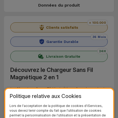
Données du produit
+ 100.000
Clients satisfaits
36 Mois
Garantie Durable
24H
Livraison Gratuite
Découvrez le Chargeur Sans Fil
Magnétique 2 en 1
Le Chargeur Sans Fil Magnétique 2 en 1 convient
Politique relative aux Cookies
à tous les smartphones avec chargement sans fil
standard Qi. Il s'agit d'un chargeur idéal pour les
Lors de l'acceptation de la politique de cookies d'iServices,
vous devez tenir compte du fait que l'utilisation de cookies
iPhones dotés de la technologie MagSafe,
permet la personnalisation de l'utilisation et la présentation de