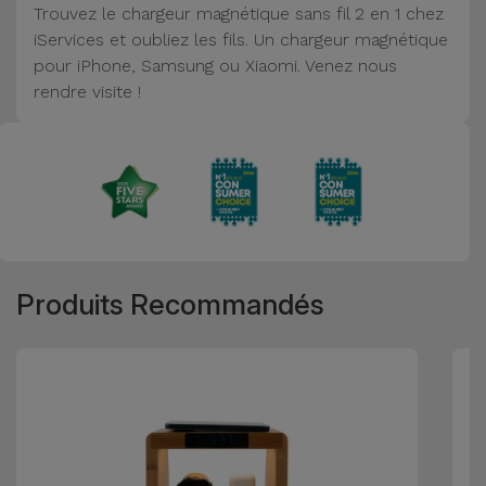
Trouvez le chargeur magnétique sans fil 2 en 1 chez
Accessoires
iServices et oubliez les fils. Un chargeur magnétique
pour iPhone, Samsung ou Xiaomi. Venez nous
Mobilité,
rendre visite !
Auto et
Vélo
Accessoires
d'ordinateur
Accessoires
Produits Recommandés
iPad et
Tablette
Kids
Voir
tout