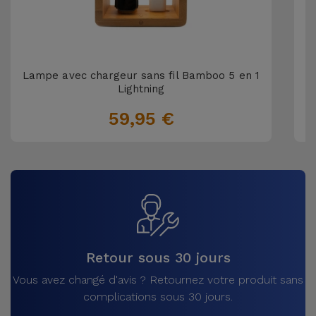
Lampe avec chargeur sans fil Bamboo 5 en 1
L
Lightning
59,95 €
Retour sous 30 jours
Vous avez changé d'avis ? Retournez votre produit sans
complications sous 30 jours.