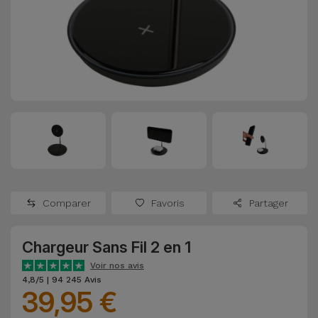
Watch
Apple Watch
Adaptateurs
Reconditionnés
Samsung
Coques et
Samsungs
Protections
Xiaomi
Reconditionnés
d'Écran
Huawei
iMacs
Batteries
Reconditionnés
Externes
Oppo
Consoles de
Chargeurs
Jeux
OnePlus
Comparer
Favoris
Partager
Reconditionnées
Ecouteurs
Google
et
Chargeur Sans Fil 2 en 1
Voir
Enceintes
tout
Voir nos avis
Dyson
4,8/5 | 94 245 Avis
39,95 €
Montres
TCL
Connectées