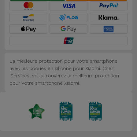
Accessoires
Mobilité,
Auto et
Vélo
Accessoires
La meilleure protection pour votre smartphone
d'ordinateur
avec les coques en silicone pour Xiaomi. Chez
iServices, vous trouverez la meilleure protection
Accessoires
pour votre smartphone Xiaomi.
iPad et
Tablette
Kids
Voir
tout