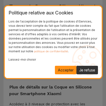
Trouver la Coque en Silicone Xiaomi
Politique relative aux Cookies
sur iServices
Lors de l'acceptation de la politique de cookies d'iServices,
Les coques Xiaomi d'iServices ont une conception
vous devez tenir compte du fait que l'utilisation de cookies
permet la personnalisation de l'utilisation et la présentation de
et une protection dans le but de résister à toutes
services et d'offres adaptés à vos centres d'intérêt. Vos
les chutes qui peuvent survenir au quotidien. Le
données personnelles et les cookies peuvent être utilisés pour
la personnalisation des annonces. Vous pouvez en savoir plus
matériau en silicone liquide garantit que le
sur notre utilisation des cookies ou modifier votre choix à tout
téléphone ne glisse pas de votre main et est
moment sur notre
.
politique de confidentialité
antidérapant sur les surfaces horizontales. Cette
Laissez-moi choisir
coque en silicone est compatible avec des
Accepter
Je refuse
modèles tels que Xiaomi 13, Xiaomi 14, Redmi 13,
Poco X3, entre autres.
Plus de détails sur la Coque en Silicone
pour Smartphone Xiaomi
Accédez à 3 niveaux de protection avec les