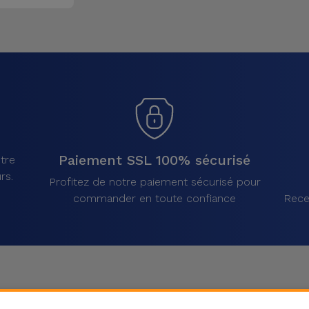
Paiement SSL 100% sécurisé
tre
rs.
Profitez de notre paiement sécurisé pour
commander en toute confiance
Rece