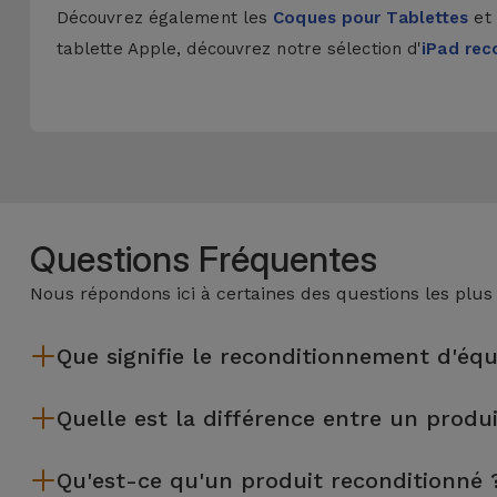
Découvrez également les
Coques pour Tablettes
et
tablette Apple, découvrez notre sélection d'
iPad rec
Questions Fréquentes
Nous répondons ici à certaines des questions les plus
Que signifie le reconditionnement d'éq
Le reconditionnement implique plusieurs étapes telles que l'i
Quelle est la différence entre un produ
équipements reconditionnés par Services passent par plusieur
Les produits reconditionnés iServices sont soigneusement tes
Qu'est-ce qu'un produit reconditionné 
d'occasion, un équipement reconditionné iServices offre une p