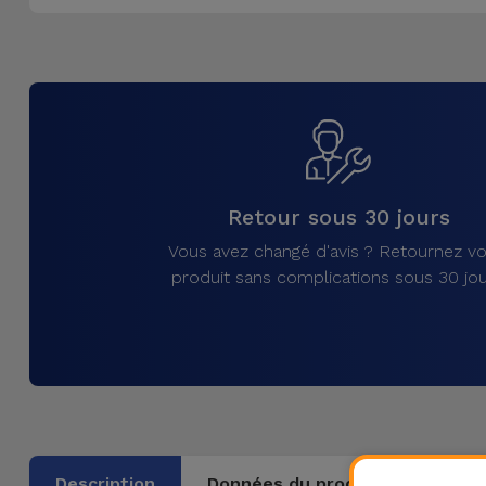
Accessoires
Mobilité,
Auto et
Vélo
Accessoires
Retour sous 30 jours
d'ordinateur
Vous avez changé d'avis ? Retournez vo
Accessoires
produit sans complications sous 30 jou
iPad et
Tablette
Kids
Voir
tout
Description
Données du produit