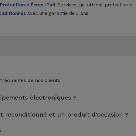
Protection d'Écran iPad
iServices, qui offrent protection e
onditionnés
avec une garantie de 3 ans.
 fréquentes de nos clients
uipements électroniques ?
nspection, le nettoyage, sans oublier la réparation de tout compo
it reconditionné et un produit d'occasion ?
s tests rigoureux de qualité et de performance avant d'être mis 
tés et préparés par des techniciens spécialisés pour garantir leu
?
lus grande fiabilité, une garantie de 3 ans et un excellent rappor