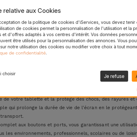
e relative aux Cookies
24H
cceptation de la politique de cookies d'iServices, vous devez teni
Livraison Gratuite
tilisation de cookies permet la personnalisation de l'utilisation et la 
 et d'offres adaptés à vos centres d'intérêt. Vos données personne
uvent être utilisés pour la personnalisation des annonces. Vous po
 sur notre utilisation des cookies ou modifier votre choix à tout mom
.
ique de confidentialité
 entre durabilité, fonctionnalité et protection élégante. Fabri
ande résistance à l'usure quotidienne.
 choisir
Je refuse
nts modèles et tailles d'iPad, de l'iPad Pro au Mini, en passa
 de votre tablette et la protège des chocs, des rayures et 
ouple qui prolonge la durée de vie de l'écran en le protégea
transport.
complet aux boutons et ports, vous garantissant une utilisa
ous les environnements, professionnels, scolaires ou de lois