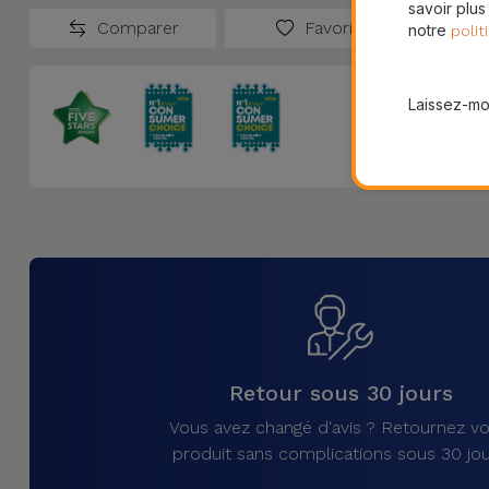
savoir plus
Comparer
Favoris
notre
polit
Laissez-moi
Retour sous 30 jours
Vous avez changé d'avis ? Retournez vo
produit sans complications sous 30 jou