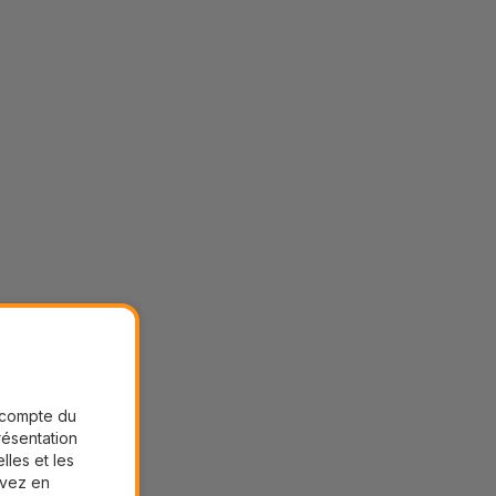
r compte du
présentation
lles et les
uvez en