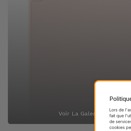
Politiqu
Lors de l'a
Voir La Galerie
fait que l'u
de services
cookies pe