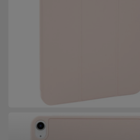
Accessoires
Mobilité,
Auto et
Vélo
Accessoires
d'ordinateur
Accessoires
iPad et
Tablette
Kids
Voir
tout