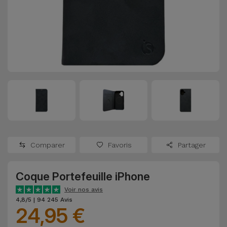
Watch
Apple Watch
Adaptateurs
Reconditionnés
Samsung
Coques et
Samsungs
Protections
Xiaomi
Reconditionnés
d'Écran
Huawei
iMacs
Batteries
Reconditionnés
Externes
Oppo
Consoles de
Chargeurs
Jeux
OnePlus
Comparer
Favoris
Partager
Reconditionnées
Ecouteurs
Google
et
Coque Portefeuille iPhone
Voir
Enceintes
tout
Voir nos avis
Dyson
4,8/5 | 94 245 Avis
24,95 €
Montres
TCL
Connectées