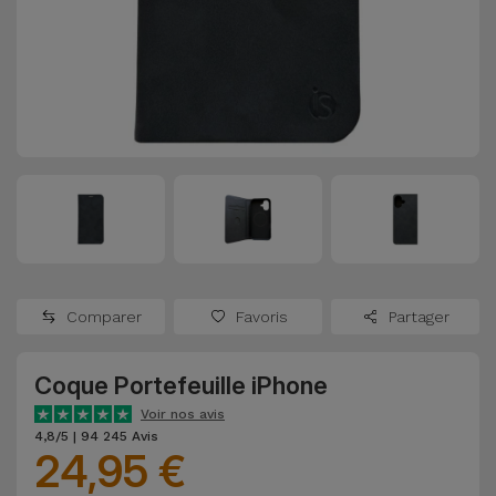
Watch
Apple Watch
Adaptateurs
Reconditionnés
Samsung
Coques et
Samsungs
Protections
Xiaomi
Reconditionnés
d'Écran
Huawei
iMacs
Batteries
Reconditionnés
Externes
Oppo
Consoles de
Chargeurs
Jeux
OnePlus
Comparer
Favoris
Partager
Reconditionnées
Ecouteurs
Google
et
Coque Portefeuille iPhone
Voir
Enceintes
tout
Voir nos avis
Dyson
4,8/5 | 94 245 Avis
24,95 €
Montres
TCL
Connectées