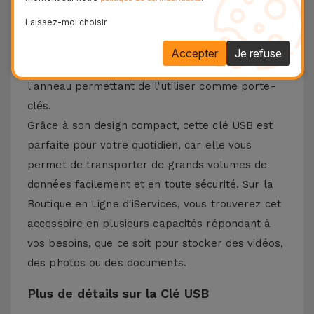
2.0, cette clé USB transfère les documents
Laissez-moi choisir
rapidement, avec une protection contre les
erreurs et une faible consommation d'énergie.
Accepter
Je refuse
Emportez votre Clé USB partout grâce à
l'anneau permettant de l'utiliser comme porte-
clés.
Grâce à son design compact, cette clé USB est
parfaite pour votre quotidien, car elle vous
permet de transporter de grands volumes de
données facilement et en toute sécurité. Sur la
Boutique en Ligne d'iServices, vous trouverez cet
accessoire en plusieurs capacités répondant à
vos besoins, que ce soit pour stocker des vidéos,
des photos ou des documents.
Plus de détails sur la Clé USB