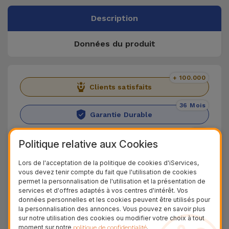
Description
Données du produit
+ 100.000
Clients satisfaits
36 Mois
Garantie Durable
24H
Politique relative aux Cookies
Livraison Gratuite
Lors de l'acceptation de la politique de cookies d'iServices,
Découvrez la Clé USB d'iServices
vous devez tenir compte du fait que l'utilisation de cookies
permet la personnalisation de l'utilisation et la présentation de
services et d'offres adaptés à vos centres d'intérêt. Vos
Nous vous présentons la Clé USB d'iServices, où
données personnelles et les cookies peuvent être utilisés pour
vous pourrez sauvegarder vos fichiers les plus
la personnalisation des annonces. Vous pouvez en savoir plus
sur notre utilisation des cookies ou modifier votre choix à tout
importants. Compatible avec la technologie USB
moment sur notre
.
politique de confidentialité