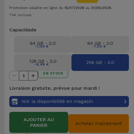
et
Promotion valable en ligne du
15/07/2026
au
31/08/2026
.
Bracelets
Autres
TVA incluse
Marques
Capacidade
Chaînes
de
Voir
64 GB - 2.0
64 GB - 3.0
Téléphone
tout
-7,00 €
-7,00 €
Gadgets
128 GB - 3.0
256 GB - 3.0
-8,48 €
EN STOCK
1
Hygiène
et
Livraison gratuite, prévue pour mardi !
Maison
Voir la disponibilité en magasin
Portefeuilles,
Étuis et Sacs
AJOUTER AU
Acheter maintenant
PANIER
Traceurs et