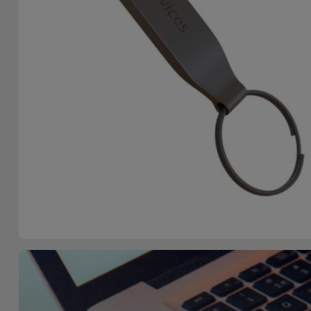
Accessoires
Mobilité,
Auto et
Vélo
Accessoires
d'ordinateur
Accessoires
iPad et
Tablette
Kids
Voir
tout