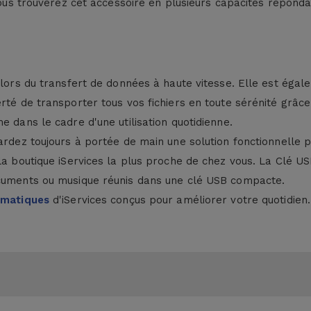
 vous trouverez cet accessoire en plusieurs capacités répond
é lors du transfert de données à haute vitesse. Elle est ég
berté de transporter tous vos fichiers en toute sérénité grâ
e dans le cadre d'une utilisation quotidienne.
gardez toujours à portée de main une solution fonctionnelle
la boutique iServices la plus proche de chez vous. La Clé US
ocuments ou musique réunis dans une clé USB compacte.
rmatiques
d'iServices conçus pour améliorer votre quotidien.