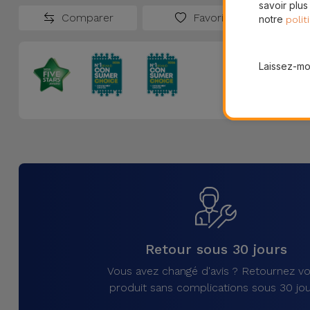
savoir plus
Comparer
Favoris
notre
polit
Laissez-moi
Retour sous 30 jours
Vous avez changé d'avis ? Retournez vo
produit sans complications sous 30 jou