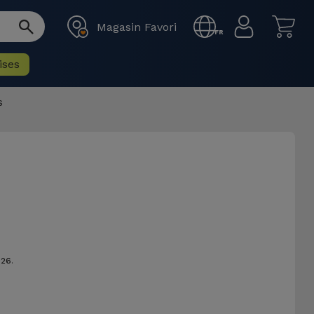
Magasin Favori
FR
ises
026
.