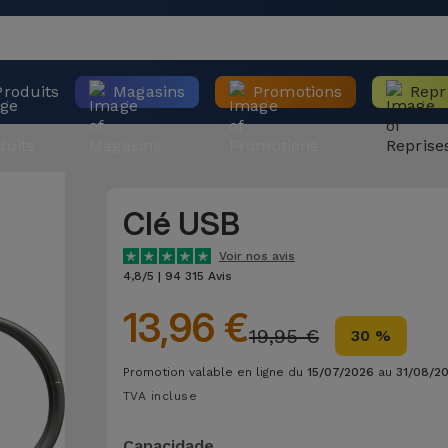
Produits
Magasins
Promotions
Repr
Clé USB
Voir nos avis
4,8/5 | 94 315 Avis
13,96 €
19,95 €
30 %
Promotion valable en ligne du
15/07/2026
au
31/08/2
TVA incluse
Capacidade