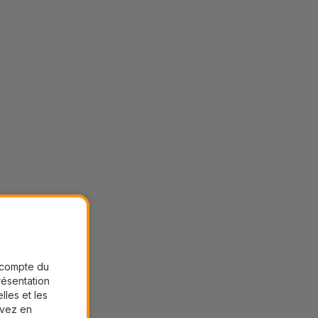
r compte du
présentation
lles et les
uvez en