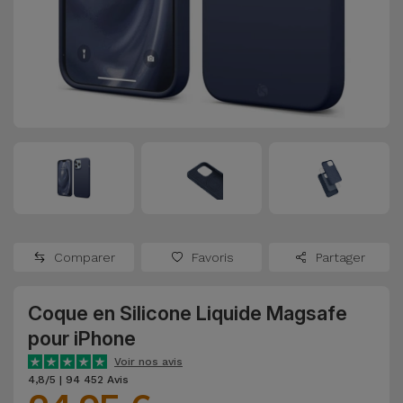
Watch
Apple Watch
Adaptateurs
Reconditionnés
Samsung
Coques et
Samsungs
Protections
Xiaomi
Reconditionnés
d'Écran
Huawei
iMacs
Batteries
Reconditionnés
Externes
Oppo
Consoles de
Chargeurs
Jeux
OnePlus
Comparer
Favoris
Partager
Reconditionnées
Ecouteurs
Google
et
Coque en Silicone Liquide Magsafe
Voir
Enceintes
pour iPhone
tout
Dyson
Voir nos avis
Montres
4,8/5 | 94 452 Avis
TCL
Connectées