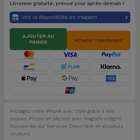
Livraison gratuite, prévue pour après-demain !
Accessoires
Voir la disponibilité en magasin
Mobilité,
Auto et
AJOUTER AU
Vélo
Acheter maintenant
PANIER
Accessoires
d'ordinateur
Accessoires
iPad et
Tablette
Protégez votre iPhone avec style grâce à nos
Kids
coques iPhone en silicone avec Magsafe intégré!
Trouvez-les sur iServices. Disponible en plusieurs
Voir
couleurs.
tout