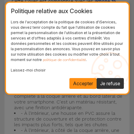
Cette Cover est compatible avec les
iPhone 15
,
14, 13, 12, entre autres, ainsi qu'avec le modèle le
Politique relative aux Cookies
plus populaire d'Apple, l'
iPhone 16
et
iPhone 17
.
Lors de l'acceptation de la politique de cookies d'iServices,
vous devez tenir compte du fait que l'utilisation de cookies
Protection à 3 couches avec coques en
permet la personnalisation de l'utilisation et la présentation de
services et d'offres adaptés à vos centres d'intérêt. Vos
silicone
données personnelles et les cookies peuvent être utilisés pour
la personnalisation des annonces. Vous pouvez en savoir plus
Nos coques en silicone pour iPhone ont une
sur notre utilisation des cookies ou modifier votre choix à tout
moment sur notre
.
politique de confidentialité
construction robuste et de qualité, avec une
construction à trois couches, pour éviter au
Laissez-moi choisir
maximum les accidents et les casses !
Accepter
Je refuse
- Une première couche de silicone liquide
donne de la couleur et une couverture
complète à la coque arrière et au bord latéral de
votre smartphone. C'est un matériau résistant,
avec une finition antidérapante.
- À l'intérieur, une housse en PVC assure la
structure de couverture et de protection contre
les impacts plus forts, tels que les chutes.
- À l'intérieur, à côté de la coque arrière, une