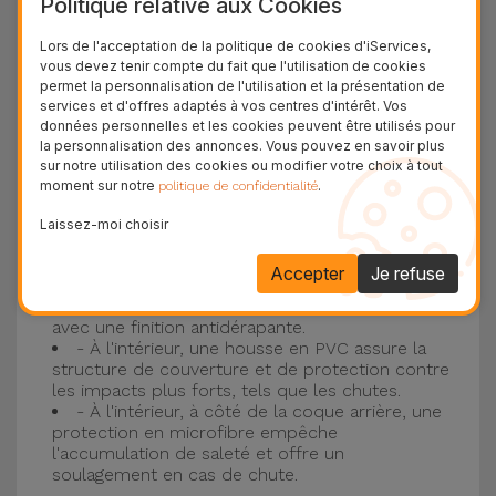
Politique relative aux Cookies
Protection à 3 couches avec coques en
Lors de l'acceptation de la politique de cookies d'iServices,
vous devez tenir compte du fait que l'utilisation de cookies
silicone
permet la personnalisation de l'utilisation et la présentation de
services et d'offres adaptés à vos centres d'intérêt. Vos
Nos coques en silicone pour iPhone ont une
données personnelles et les cookies peuvent être utilisés pour
la personnalisation des annonces. Vous pouvez en savoir plus
construction robuste et de qualité, avec une
sur notre utilisation des cookies ou modifier votre choix à tout
construction à trois couches, pour éviter au
moment sur notre
.
politique de confidentialité
maximum les accidents et les casses !
Laissez-moi choisir
- Une première couche de silicone liquide
donne de la couleur et une couverture
Accepter
Je refuse
complète à la coque arrière et au bord latéral de
votre smartphone. C'est un matériau résistant,
avec une finition antidérapante.
- À l'intérieur, une housse en PVC assure la
structure de couverture et de protection contre
les impacts plus forts, tels que les chutes.
- À l'intérieur, à côté de la coque arrière, une
protection en microfibre empêche
l'accumulation de saleté et offre un
soulagement en cas de chute.