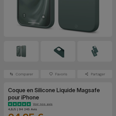
Watch
Apple Watch
Adaptateurs
Reconditionnés
Samsung
Coques et
Samsungs
Protections
Xiaomi
Reconditionnés
d'Écran
Huawei
iMacs
Batteries
Reconditionnés
Externes
Oppo
Consoles de
Chargeurs
Jeux
OnePlus
Comparer
Favoris
Partager
Reconditionnées
Ecouteurs
Google
et
Coque en Silicone Liquide Magsafe
Voir
Enceintes
pour iPhone
tout
Dyson
Voir nos avis
Montres
4,8/5 | 94 245 Avis
TCL
Connectées