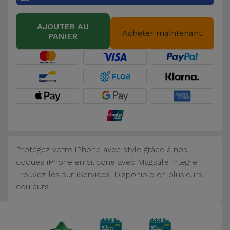
Accessoires
AJOUTER AU
Acheter maintenant
PANIER
Mobilité,
Auto et
Vélo
Accessoires
d'ordinateur
Accessoires
iPad et
Protégez votre iPhone avec style grâce à nos
Tablette
coques iPhone en silicone avec Magsafe intégré!
Trouvez-les sur iServices. Disponible en plusieurs
Kids
couleurs.
Voir
tout