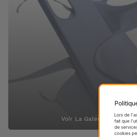
Politiqu
Lors de l'a
Voir La Galerie
fait que l'u
de services
cookies pe