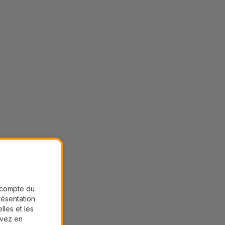
r compte du
présentation
lles et les
uvez en