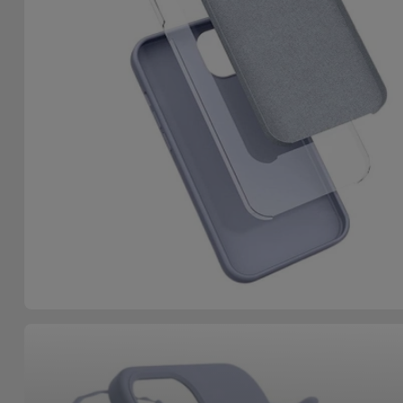
Accessoires
Mobilité,
Auto et
Vélo
Accessoires
d'ordinateur
Accessoires
iPad et
Tablette
Kids
Voir
tout