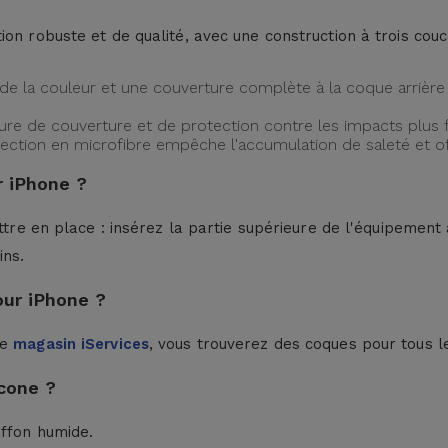
ion robuste et de qualité, avec une construction à trois cou
de la couleur et une couverture complète à la coque arrière 
ture de couverture et de protection contre les impacts plus f
protection en microfibre empêche l'accumulation de saleté et 
 iPhone ?
ttre en place : insérez la partie supérieure de l'équipement à
ins.
our iPhone ?
le
magasin iServices
, vous trouverez des coques pour tous l
cone ?
iffon humide.