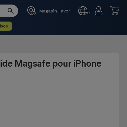
Magasin Favori
FR
ises
uide Magsafe pour iPhone