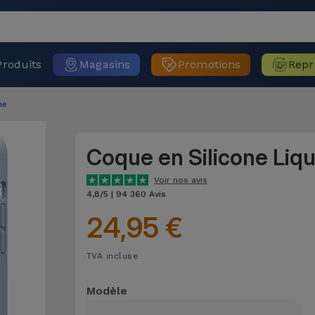
Produits
Magasins
Promotions
Repr
ne
Coque en Silicone Liq
Voir nos avis
4,8/5 | 94 360 Avis
24,95 €
TVA incluse
Modèle