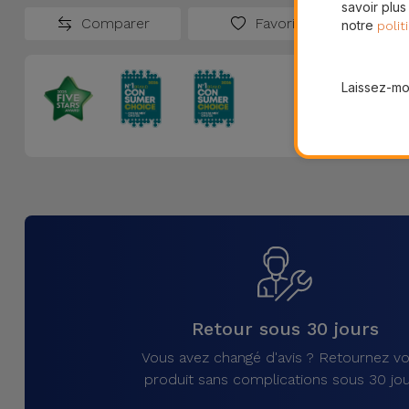
savoir plus
Comparer
Favoris
notre
polit
Laissez-moi
Retour sous 30 jours
Vous avez changé d'avis ? Retournez vo
produit sans complications sous 30 jou