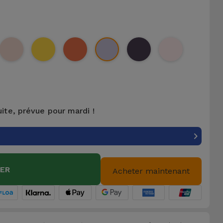
uite, prévue pour mardi !
IER
Acheter maintenant