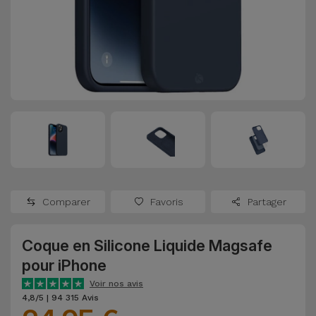
Watch
Apple Watch
Adaptateurs
Reconditionnés
Samsung
Coques et
Samsungs
Protections
Xiaomi
Reconditionnés
d'Écran
Huawei
iMacs
Batteries
Reconditionnés
Externes
Oppo
Consoles de
Chargeurs
Jeux
OnePlus
Comparer
Favoris
Partager
Reconditionnées
Ecouteurs
Google
et
Coque en Silicone Liquide Magsafe
Voir
Enceintes
pour iPhone
tout
Dyson
Voir nos avis
Montres
4,8/5 | 94 315 Avis
TCL
Connectées