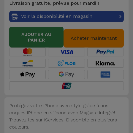
Livraison gratuite, prévue pour mardi !
Accessoires
Voir la disponibilité en magasin
Mobilité,
Auto et
AJOUTER AU
Vélo
Acheter maintenant
PANIER
Accessoires
d'ordinateur
Accessoires
iPad et
Tablette
Protégez votre iPhone avec style grâce à nos
Kids
coques iPhone en silicone avec Magsafe intégré!
Trouvez-les sur iServices. Disponible en plusieurs
Voir
couleurs.
tout