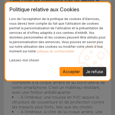
Cette Cover est compatible avec les
iPhone 15
,
14, 13, 12, entre autres, ainsi qu'avec le modèle le
Politique relative aux Cookies
plus populaire d'Apple, l'
iPhone 16
et
iPhone 17
.
Lors de l'acceptation de la politique de cookies d'iServices,
vous devez tenir compte du fait que l'utilisation de cookies
Protection à 3 couches avec coques en
permet la personnalisation de l'utilisation et la présentation de
services et d'offres adaptés à vos centres d'intérêt. Vos
silicone
données personnelles et les cookies peuvent être utilisés pour
la personnalisation des annonces. Vous pouvez en savoir plus
Nos coques en silicone pour iPhone ont une
sur notre utilisation des cookies ou modifier votre choix à tout
moment sur notre
.
politique de confidentialité
construction robuste et de qualité, avec une
construction à trois couches, pour éviter au
Laissez-moi choisir
maximum les accidents et les casses !
Accepter
Je refuse
- Une première couche de silicone liquide
donne de la couleur et une couverture
complète à la coque arrière et au bord latéral de
votre smartphone. C'est un matériau résistant,
avec une finition antidérapante.
- À l'intérieur, une housse en PVC assure la
structure de couverture et de protection contre
les impacts plus forts, tels que les chutes.
- À l'intérieur, à côté de la coque arrière, une