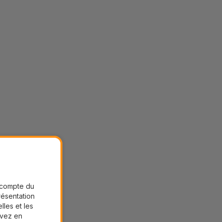
r compte du
présentation
lles et les
uvez en