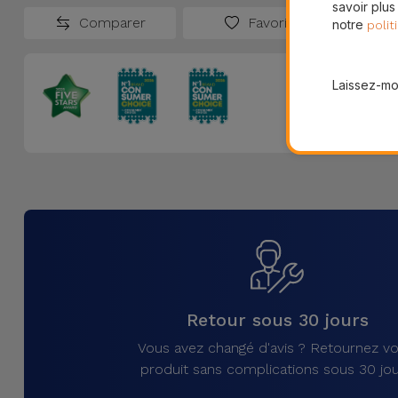
savoir plus
Comparer
Favoris
notre
polit
Laissez-moi
Retour sous 30 jours
Vous avez changé d'avis ? Retournez vo
produit sans complications sous 30 jou