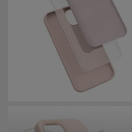
Accessoires
Mobilité,
Auto et
Vélo
Accessoires
d'ordinateur
Accessoires
iPad et
Tablette
Kids
Voir
tout