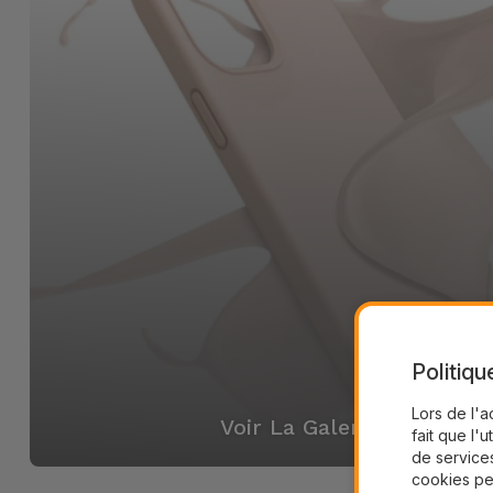
Politiqu
Lors de l'a
Voir La Galerie
fait que l'u
de services
cookies pe