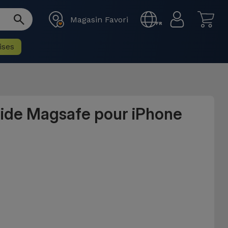
Magasin Favori
FR
ises
uide Magsafe pour iPhone