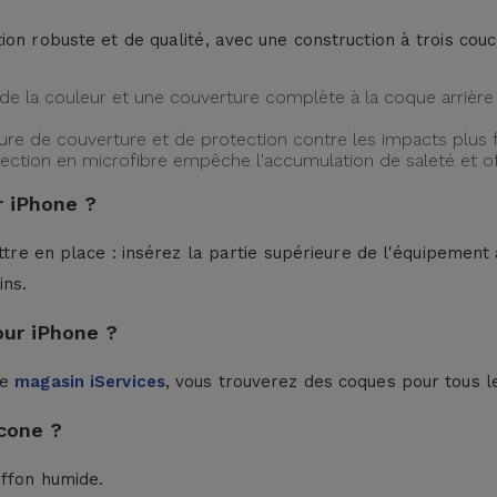
ion robuste et de qualité, avec une construction à trois cou
de la couleur et une couverture complète à la coque arrière 
ture de couverture et de protection contre les impacts plus f
protection en microfibre empêche l'accumulation de saleté et 
 iPhone ?
ttre en place : insérez la partie supérieure de l'équipement à
ins.
our iPhone ?
le
magasin iServices
, vous trouverez des coques pour tous l
cone ?
iffon humide.