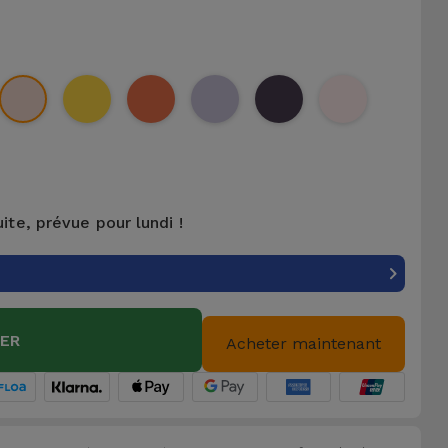
uite, prévue pour lundi !
IER
Acheter maintenant