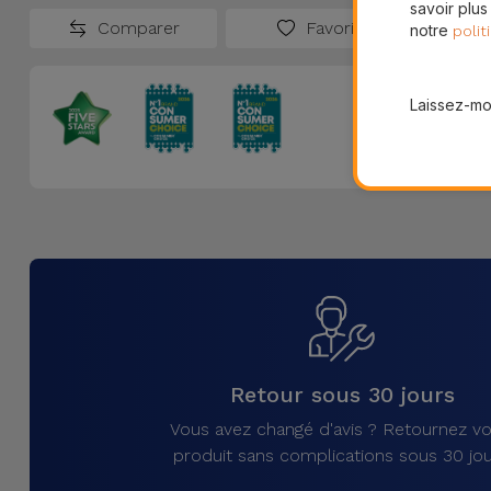
savoir plus
Comparer
Favoris
notre
polit
Laissez-moi
Retour sous 30 jours
Vous avez changé d'avis ? Retournez vo
produit sans complications sous 30 jou