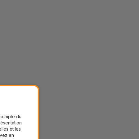
r compte du
présentation
lles et les
uvez en