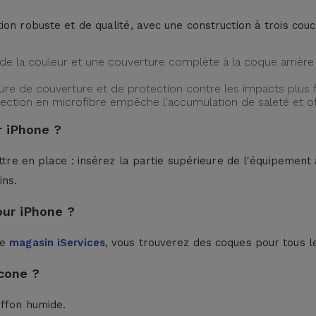
ion robuste et de qualité, avec une construction à trois cou
de la couleur et une couverture complète à la coque arrière 
ture de couverture et de protection contre les impacts plus f
protection en microfibre empêche l'accumulation de saleté et 
 iPhone ?
ttre en place : insérez la partie supérieure de l'équipement à
ins.
our iPhone ?
le
magasin iServices
, vous trouverez des coques pour tous l
cone ?
iffon humide.