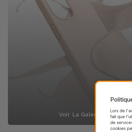
Politiqu
Lors de l'a
Voir La Galerie
fait que l'u
de services
cookies pe