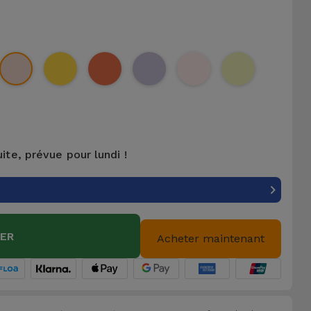
uite, prévue pour lundi !
IER
Acheter maintenant