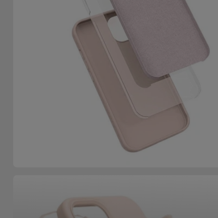
Accessoires
Mobilité,
Auto et
Vélo
Accessoires
d'ordinateur
Accessoires
iPad et
Tablette
Kids
Voir
tout