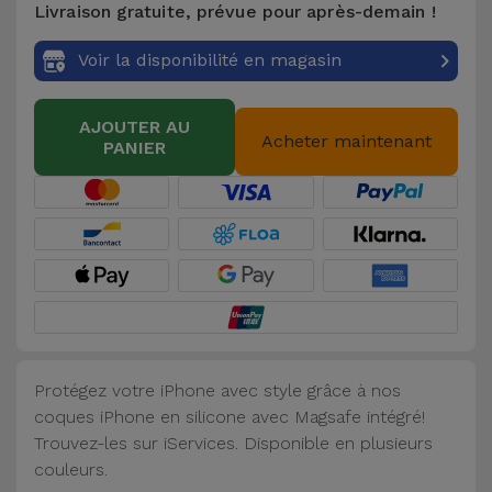
Livraison gratuite, prévue pour après-demain !
Accessoires
Voir la disponibilité en magasin
Mobilité,
Auto et
AJOUTER AU
Vélo
Acheter maintenant
PANIER
Accessoires
d'ordinateur
Accessoires
iPad et
Tablette
Protégez votre iPhone avec style grâce à nos
Kids
coques iPhone en silicone avec Magsafe intégré!
Trouvez-les sur iServices. Disponible en plusieurs
Voir
couleurs.
tout