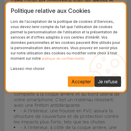
Cette Cover est compatible avec les
iPhone 15
,
14, 13, 12, entre autres, ainsi qu'avec le modèle le
Politique relative aux Cookies
plus populaire d'Apple, l'
iPhone 16
et
iPhone 17
.
Lors de l'acceptation de la politique de cookies d'iServices,
vous devez tenir compte du fait que l'utilisation de cookies
Protection à 3 couches avec coques en
permet la personnalisation de l'utilisation et la présentation de
services et d'offres adaptés à vos centres d'intérêt. Vos
silicone
données personnelles et les cookies peuvent être utilisés pour
la personnalisation des annonces. Vous pouvez en savoir plus
Nos coques en silicone pour iPhone ont une
sur notre utilisation des cookies ou modifier votre choix à tout
moment sur notre
.
politique de confidentialité
construction robuste et de qualité, avec une
construction à trois couches, pour éviter au
Laissez-moi choisir
maximum les accidents et les casses !
Accepter
Je refuse
- Une première couche de silicone liquide
donne de la couleur et une couverture
complète à la coque arrière et au bord latéral de
votre smartphone. C'est un matériau résistant,
avec une finition antidérapante.
- À l'intérieur, une housse en PVC assure la
structure de couverture et de protection contre
les impacts plus forts, tels que les chutes.
- À l'intérieur, à côté de la coque arrière, une