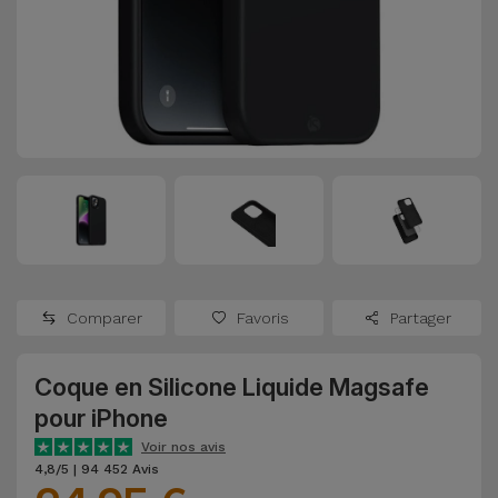
Watch
Apple Watch
Adaptateurs
Reconditionnés
Samsung
Coques et
Samsungs
Protections
Xiaomi
Reconditionnés
d'Écran
Huawei
iMacs
Batteries
Reconditionnés
Externes
Oppo
Consoles de
Chargeurs
Jeux
OnePlus
Comparer
Favoris
Partager
Reconditionnées
Ecouteurs
Google
et
Coque en Silicone Liquide Magsafe
Voir
Enceintes
pour iPhone
tout
Dyson
Voir nos avis
Montres
4,8/5 | 94 452 Avis
TCL
Connectées