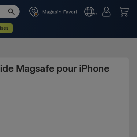
Magasin Favori
FR
ises
uide Magsafe pour iPhone