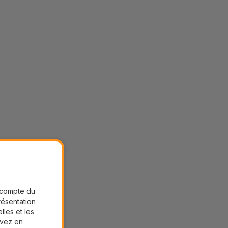
r compte du
présentation
lles et les
uvez en