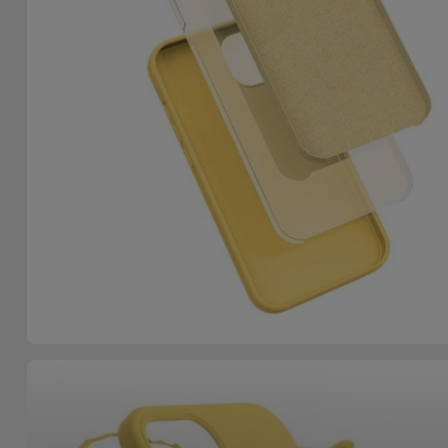
Accessoires
Mobilité,
Auto et
Vélo
Accessoires
d'ordinateur
Accessoires
iPad et
Tablette
Kids
Voir
tout