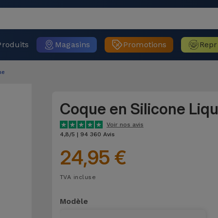
Produits
Magasins
Promotions
Repr
ne
Coque en Silicone Liq
Voir nos avis
4,8/5 | 94 360 Avis
24,95 €
TVA incluse
Modèle