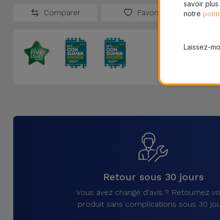
savoir plus
Comparer
Favoris
notre
polit
Laissez-moi
Retour sous 30 jours
Vous avez changé d'avis ? Retournez vo
produit sans complications sous 30 jou