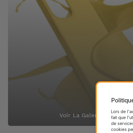
Politiqu
Lors de l'a
Voir La Galerie
fait que l'u
de services
cookies pe