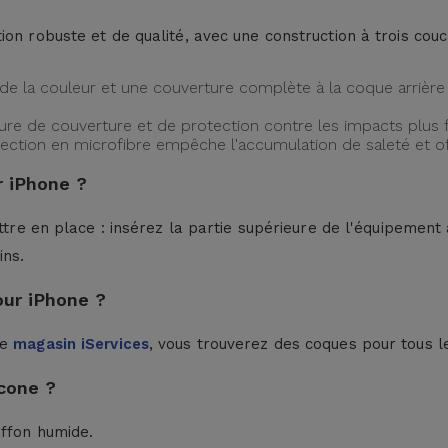
ion robuste et de qualité, avec une construction à trois cou
de la couleur et une couverture complète à la coque arrière 
ture de couverture et de protection contre les impacts plus f
protection en microfibre empêche l'accumulation de saleté et 
 iPhone ?
ttre en place : insérez la partie supérieure de l'équipement à
ins.
our iPhone ?
le
magasin iServices
, vous trouverez des coques pour tous l
cone ?
iffon humide.