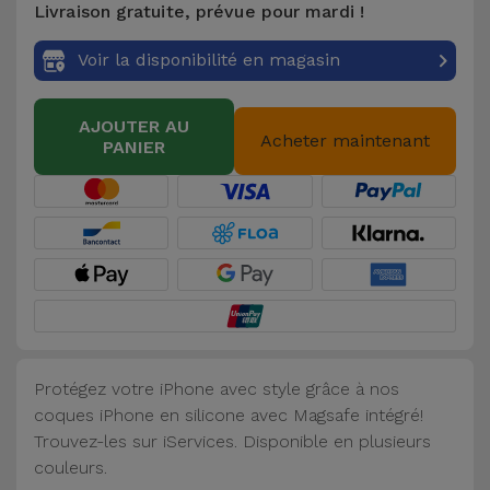
Livraison gratuite, prévue pour mardi !
Accessoires
Voir la disponibilité en magasin
Mobilité,
Auto et
AJOUTER AU
Vélo
Acheter maintenant
PANIER
Accessoires
d'ordinateur
Accessoires
iPad et
Tablette
Protégez votre iPhone avec style grâce à nos
Kids
coques iPhone en silicone avec Magsafe intégré!
Trouvez-les sur iServices. Disponible en plusieurs
Voir
couleurs.
tout