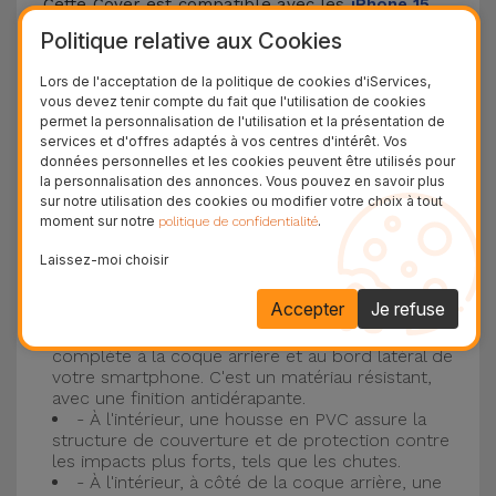
Cette Cover est compatible avec les
iPhone 15
,
14, 13, 12, entre autres, ainsi qu'avec le modèle le
Politique relative aux Cookies
plus populaire d'Apple, l'
iPhone 16
et
iPhone 17
.
Lors de l'acceptation de la politique de cookies d'iServices,
vous devez tenir compte du fait que l'utilisation de cookies
Protection à 3 couches avec coques en
permet la personnalisation de l'utilisation et la présentation de
services et d'offres adaptés à vos centres d'intérêt. Vos
silicone
données personnelles et les cookies peuvent être utilisés pour
la personnalisation des annonces. Vous pouvez en savoir plus
Nos coques en silicone pour iPhone ont une
sur notre utilisation des cookies ou modifier votre choix à tout
moment sur notre
.
politique de confidentialité
construction robuste et de qualité, avec une
construction à trois couches, pour éviter au
Laissez-moi choisir
maximum les accidents et les casses !
Accepter
Je refuse
- Une première couche de silicone liquide
donne de la couleur et une couverture
complète à la coque arrière et au bord latéral de
votre smartphone. C'est un matériau résistant,
avec une finition antidérapante.
- À l'intérieur, une housse en PVC assure la
structure de couverture et de protection contre
les impacts plus forts, tels que les chutes.
- À l'intérieur, à côté de la coque arrière, une