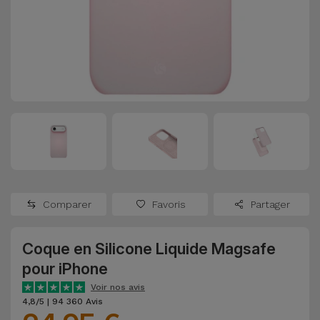
Watch
Apple Watch
Adaptateurs
Reconditionnés
Samsung
Coques et
Samsungs
Protections
Xiaomi
Reconditionnés
d'Écran
Huawei
iMacs
Batteries
Reconditionnés
Externes
Oppo
Consoles de
Chargeurs
Jeux
OnePlus
Comparer
Favoris
Partager
Reconditionnées
Ecouteurs
Google
et
Coque en Silicone Liquide Magsafe
Voir
Enceintes
pour iPhone
tout
Dyson
Voir nos avis
Montres
4,8/5 | 94 360 Avis
TCL
Connectées