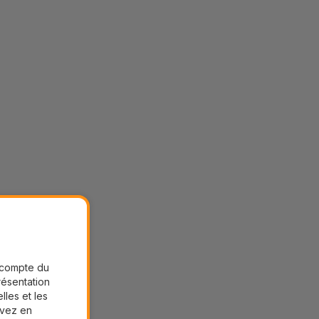
r compte du
présentation
lles et les
uvez en