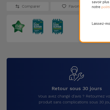
savoir plus
Comparer
Favoris
notre
polit
Laissez-moi
Retour sous 30 jours
Vous avez changé d'avis ? Retournez vo
produit sans complications sous 30 jou