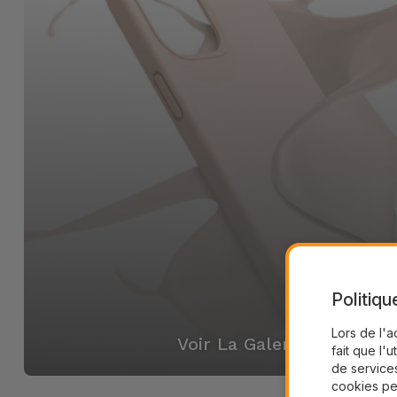
Politiqu
Lors de l'a
Voir La Galerie
fait que l'u
de services
cookies pe