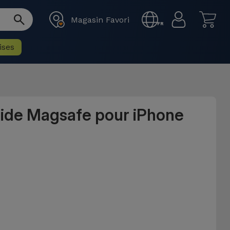
Magasin Favori
FR
ises
uide Magsafe pour iPhone