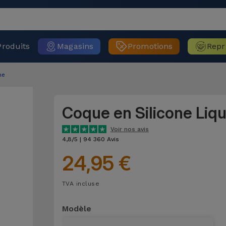
Produits
Magasins
Promotions
Repr
ne
Coque en Silicone Liq
Voir nos avis
4,8/5 | 94 360 Avis
24,95 €
TVA incluse
Modèle