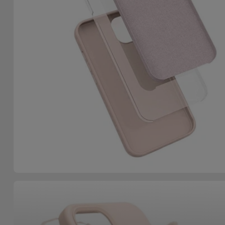
Accessoires
Mobilité,
Auto et
Vélo
Accessoires
d'ordinateur
Accessoires
iPad et
Tablette
Kids
Voir
tout