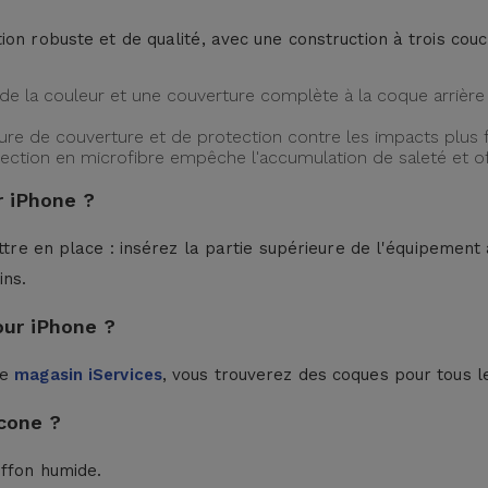
ion robuste et de qualité, avec une construction à trois cou
de la couleur et une couverture complète à la coque arrière 
ture de couverture et de protection contre les impacts plus f
protection en microfibre empêche l'accumulation de saleté et 
 iPhone ?
ttre en place : insérez la partie supérieure de l'équipement à
ins.
our iPhone ?
le
magasin iServices
, vous trouverez des coques pour tous l
cone ?
iffon humide.