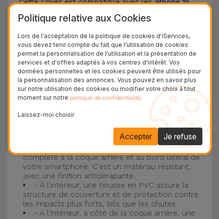
Cette Cover est compatible avec les
iPhone 15
,
14, 13, 12, entre autres, ainsi qu'avec le modèle le
Politique relative aux Cookies
plus populaire d'Apple, l'
iPhone 16
et
iPhone 17
.
Lors de l'acceptation de la politique de cookies d'iServices,
vous devez tenir compte du fait que l'utilisation de cookies
Protection à 3 couches avec coques en
permet la personnalisation de l'utilisation et la présentation de
services et d'offres adaptés à vos centres d'intérêt. Vos
silicone
données personnelles et les cookies peuvent être utilisés pour
la personnalisation des annonces. Vous pouvez en savoir plus
Nos coques en silicone pour iPhone ont une
sur notre utilisation des cookies ou modifier votre choix à tout
moment sur notre
.
politique de confidentialité
construction robuste et de qualité, avec une
construction à trois couches, pour éviter au
Laissez-moi choisir
maximum les accidents et les casses !
Accepter
Je refuse
- Une première couche de silicone liquide
donne de la couleur et une couverture
complète à la coque arrière et au bord latéral de
votre smartphone. C'est un matériau résistant,
avec une finition antidérapante.
- À l'intérieur, une housse en PVC assure la
structure de couverture et de protection contre
les impacts plus forts, tels que les chutes.
- À l'intérieur, à côté de la coque arrière, une