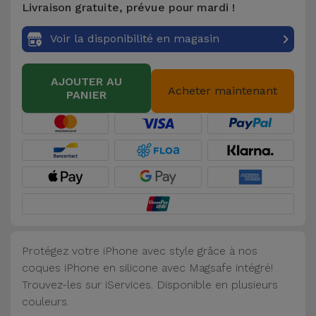
Livraison gratuite, prévue pour mardi !
Accessoires
Voir la disponibilité en magasin
Mobilité,
Auto et
AJOUTER AU
Vélo
Acheter maintenant
PANIER
Accessoires
d'ordinateur
Accessoires
iPad et
Tablette
Protégez votre iPhone avec style grâce à nos
Kids
coques iPhone en silicone avec Magsafe intégré!
Trouvez-les sur iServices. Disponible en plusieurs
Voir
couleurs.
tout