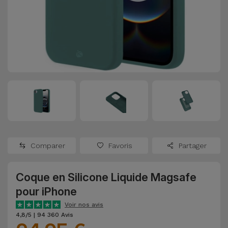
Watch
Apple Watch
Adaptateurs
Reconditionnés
Samsung
Coques et
Samsungs
Protections
Xiaomi
Reconditionnés
d'Écran
Huawei
iMacs
Batteries
Reconditionnés
Externes
Oppo
Consoles de
Chargeurs
Jeux
OnePlus
Comparer
Favoris
Partager
Reconditionnées
Ecouteurs
Google
et
Coque en Silicone Liquide Magsafe
Voir
Enceintes
pour iPhone
tout
Dyson
Voir nos avis
Montres
4,8/5 | 94 360 Avis
TCL
Connectées