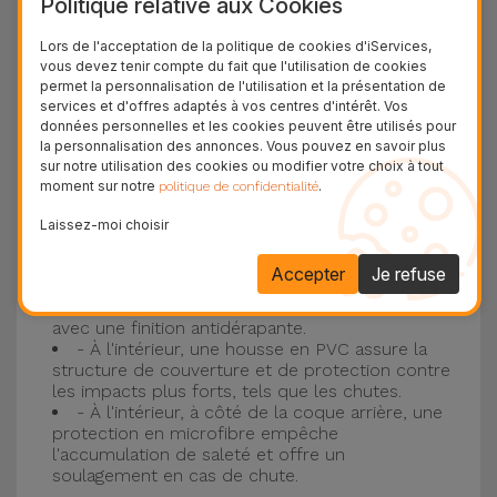
Politique relative aux Cookies
Protection à 3 couches avec coques en
Lors de l'acceptation de la politique de cookies d'iServices,
vous devez tenir compte du fait que l'utilisation de cookies
silicone
permet la personnalisation de l'utilisation et la présentation de
services et d'offres adaptés à vos centres d'intérêt. Vos
Nos coques en silicone pour iPhone ont une
données personnelles et les cookies peuvent être utilisés pour
la personnalisation des annonces. Vous pouvez en savoir plus
construction robuste et de qualité, avec une
sur notre utilisation des cookies ou modifier votre choix à tout
construction à trois couches, pour éviter au
moment sur notre
.
politique de confidentialité
maximum les accidents et les casses !
Laissez-moi choisir
- Une première couche de silicone liquide
donne de la couleur et une couverture
Accepter
Je refuse
complète à la coque arrière et au bord latéral de
votre smartphone. C'est un matériau résistant,
avec une finition antidérapante.
- À l'intérieur, une housse en PVC assure la
structure de couverture et de protection contre
les impacts plus forts, tels que les chutes.
- À l'intérieur, à côté de la coque arrière, une
protection en microfibre empêche
l'accumulation de saleté et offre un
soulagement en cas de chute.