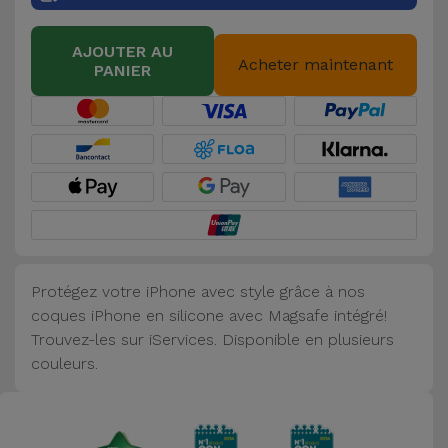
Accessoires
AJOUTER AU
Acheter maintenant
PANIER
Mobilité,
Auto et
Vélo
Accessoires
d'ordinateur
Accessoires
iPad et
Protégez votre iPhone avec style grâce à nos
Tablette
coques iPhone en silicone avec Magsafe intégré!
Trouvez-les sur iServices. Disponible en plusieurs
Kids
couleurs.
Voir
tout