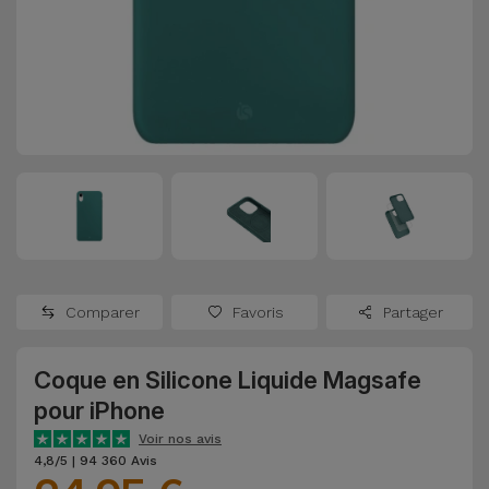
Watch
Apple Watch
Adaptateurs
Reconditionnés
Samsung
Coques et
Samsungs
Protections
Xiaomi
Reconditionnés
d'Écran
Huawei
iMacs
Batteries
Reconditionnés
Externes
Oppo
Consoles de
Chargeurs
Jeux
OnePlus
Comparer
Favoris
Partager
Reconditionnées
Ecouteurs
Google
et
Coque en Silicone Liquide Magsafe
Voir
Enceintes
pour iPhone
tout
Dyson
Voir nos avis
Montres
4,8/5 | 94 360 Avis
TCL
Connectées