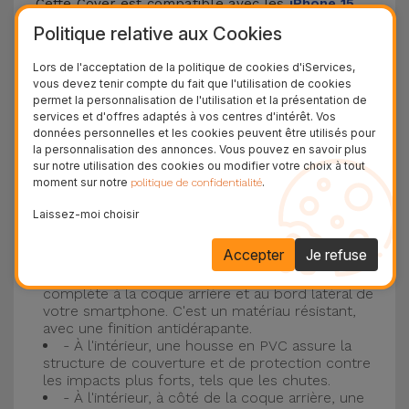
Cette Cover est compatible avec les
iPhone 15
,
14, 13, 12, entre autres, ainsi qu'avec le modèle le
Politique relative aux Cookies
plus populaire d'Apple, l'
iPhone 16
et
iPhone 17
.
Lors de l'acceptation de la politique de cookies d'iServices,
vous devez tenir compte du fait que l'utilisation de cookies
Protection à 3 couches avec coques en
permet la personnalisation de l'utilisation et la présentation de
services et d'offres adaptés à vos centres d'intérêt. Vos
silicone
données personnelles et les cookies peuvent être utilisés pour
la personnalisation des annonces. Vous pouvez en savoir plus
Nos coques en silicone pour iPhone ont une
sur notre utilisation des cookies ou modifier votre choix à tout
moment sur notre
.
politique de confidentialité
construction robuste et de qualité, avec une
construction à trois couches, pour éviter au
Laissez-moi choisir
maximum les accidents et les casses !
Accepter
Je refuse
- Une première couche de silicone liquide
donne de la couleur et une couverture
complète à la coque arrière et au bord latéral de
votre smartphone. C'est un matériau résistant,
avec une finition antidérapante.
- À l'intérieur, une housse en PVC assure la
structure de couverture et de protection contre
les impacts plus forts, tels que les chutes.
- À l'intérieur, à côté de la coque arrière, une