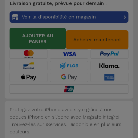
Livraison gratuite, prévue pour demain !
Accessoires
Voir la disponibilité en magasin
Mobilité,
Auto et
AJOUTER AU
Vélo
Acheter maintenant
PANIER
Accessoires
d'ordinateur
Accessoires
iPad et
Tablette
Protégez votre iPhone avec style grâce à nos
Kids
coques iPhone en silicone avec Magsafe intégré!
Trouvez-les sur iServices. Disponible en plusieurs
Voir
couleurs.
tout