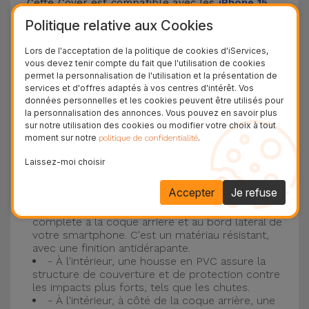
Cette Cover est compatible avec les
iPhone 15
,
14, 13, 12, entre autres, ainsi qu'avec le modèle le
Politique relative aux Cookies
plus populaire d'Apple, l'
iPhone 16
et
iPhone 17
.
Lors de l'acceptation de la politique de cookies d'iServices,
vous devez tenir compte du fait que l'utilisation de cookies
Protection à 3 couches avec coques en
permet la personnalisation de l'utilisation et la présentation de
services et d'offres adaptés à vos centres d'intérêt. Vos
silicone
données personnelles et les cookies peuvent être utilisés pour
la personnalisation des annonces. Vous pouvez en savoir plus
Nos coques en silicone pour iPhone ont une
sur notre utilisation des cookies ou modifier votre choix à tout
moment sur notre
.
politique de confidentialité
construction robuste et de qualité, avec une
construction à trois couches, pour éviter au
Laissez-moi choisir
maximum les accidents et les casses !
Accepter
Je refuse
- Une première couche de silicone liquide
donne de la couleur et une couverture
complète à la coque arrière et au bord latéral de
votre smartphone. C'est un matériau résistant,
avec une finition antidérapante.
- À l'intérieur, une housse en PVC assure la
structure de couverture et de protection contre
les impacts plus forts, tels que les chutes.
- À l'intérieur, à côté de la coque arrière, une