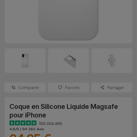
Watch
Apple Watch
Adaptateurs
Reconditionnés
Samsung
Coques et
Samsungs
Protections
Xiaomi
Reconditionnés
d'Écran
Huawei
iMacs
Batteries
Reconditionnés
Externes
Oppo
Consoles de
Chargeurs
Jeux
OnePlus
Comparer
Favoris
Partager
Reconditionnées
Ecouteurs
Google
et
Coque en Silicone Liquide Magsafe
Voir
Enceintes
pour iPhone
tout
Dyson
Voir nos avis
Montres
4,8/5 | 94 360 Avis
TCL
Connectées