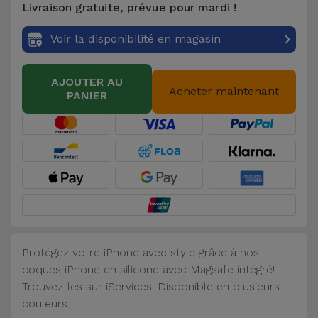
Livraison gratuite, prévue pour mardi !
Accessoires
Voir la disponibilité en magasin
Mobilité,
Auto et
AJOUTER AU
Vélo
Acheter maintenant
PANIER
Accessoires
d'ordinateur
Accessoires
iPad et
Tablette
Protégez votre iPhone avec style grâce à nos
Kids
coques iPhone en silicone avec Magsafe intégré!
Trouvez-les sur iServices. Disponible en plusieurs
Voir
couleurs.
tout