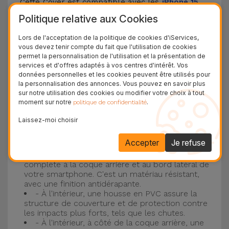
Cette Cover est compatible avec les
iPhone 15
,
14, 13, 12, entre autres, ainsi qu'avec le modèle le
Politique relative aux Cookies
plus populaire d'Apple, l'
iPhone 16
et
iPhone 17
.
Lors de l'acceptation de la politique de cookies d'iServices,
vous devez tenir compte du fait que l'utilisation de cookies
Protection à 3 couches avec coques en
permet la personnalisation de l'utilisation et la présentation de
services et d'offres adaptés à vos centres d'intérêt. Vos
silicone
données personnelles et les cookies peuvent être utilisés pour
la personnalisation des annonces. Vous pouvez en savoir plus
Nos coques en silicone pour iPhone ont une
sur notre utilisation des cookies ou modifier votre choix à tout
moment sur notre
.
politique de confidentialité
construction robuste et de qualité, avec une
construction à trois couches, pour éviter au
Laissez-moi choisir
maximum les accidents et les casses !
Accepter
Je refuse
- Une première couche de silicone liquide
donne de la couleur et une couverture
complète à la coque arrière et au bord latéral de
votre smartphone. C'est un matériau résistant,
avec une finition antidérapante.
- À l'intérieur, une housse en PVC assure la
structure de couverture et de protection contre
les impacts plus forts, tels que les chutes.
- À l'intérieur, à côté de la coque arrière, une