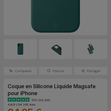
Watch
Apple Watch
Adaptateurs
Reconditionnés
Samsung
Coques et
Samsungs
Protections
Xiaomi
Reconditionnés
d'Écran
Huawei
iMacs
Batteries
Reconditionnés
Externes
Oppo
Consoles de
Chargeurs
Jeux
OnePlus
Comparer
Favoris
Partager
Reconditionnées
Ecouteurs
Google
et
Coque en Silicone Liquide Magsafe
Voir
Enceintes
pour iPhone
tout
Dyson
Voir nos avis
Montres
4,8/5 | 94 245 Avis
TCL
Connectées