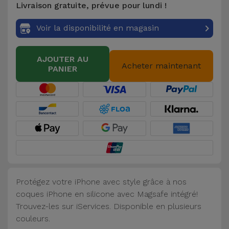
Livraison gratuite, prévue pour lundi !
Accessoires
Voir la disponibilité en magasin
Mobilité,
Auto et
AJOUTER AU
Vélo
Acheter maintenant
PANIER
Accessoires
d'ordinateur
Accessoires
iPad et
Tablette
Protégez votre iPhone avec style grâce à nos
Kids
coques iPhone en silicone avec Magsafe intégré!
Trouvez-les sur iServices. Disponible en plusieurs
Voir
couleurs.
tout