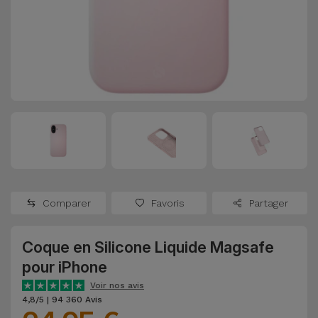
Watch
Apple Watch
Adaptateurs
Reconditionnés
Samsung
Coques et
Samsungs
Protections
Xiaomi
Reconditionnés
d'Écran
Huawei
iMacs
Batteries
Reconditionnés
Externes
Oppo
Consoles de
Chargeurs
Jeux
OnePlus
Comparer
Favoris
Partager
Reconditionnées
Ecouteurs
Google
et
Coque en Silicone Liquide Magsafe
Voir
Enceintes
pour iPhone
tout
Dyson
Voir nos avis
Montres
4,8/5 | 94 360 Avis
TCL
Connectées