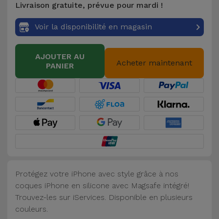
Livraison gratuite, prévue pour mardi !
Accessoires
Voir la disponibilité en magasin
Mobilité,
Auto et
AJOUTER AU
Vélo
Acheter maintenant
PANIER
Accessoires
d'ordinateur
Accessoires
iPad et
Tablette
Protégez votre iPhone avec style grâce à nos
Kids
coques iPhone en silicone avec Magsafe intégré!
Trouvez-les sur iServices. Disponible en plusieurs
Voir
couleurs.
tout