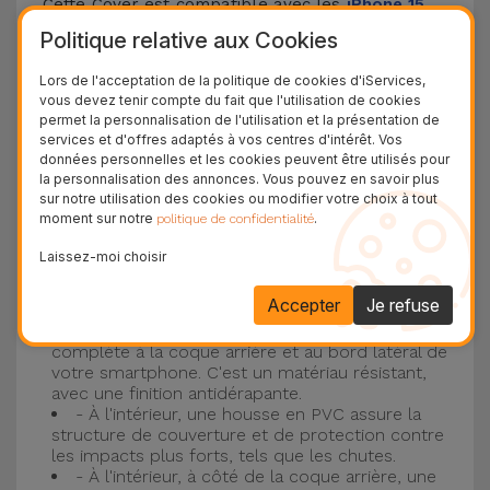
Cette Cover est compatible avec les
iPhone 15
,
14, 13, 12, entre autres, ainsi qu'avec le modèle le
Politique relative aux Cookies
plus populaire d'Apple, l'
iPhone 16
et
iPhone 17
.
Lors de l'acceptation de la politique de cookies d'iServices,
vous devez tenir compte du fait que l'utilisation de cookies
Protection à 3 couches avec coques en
permet la personnalisation de l'utilisation et la présentation de
services et d'offres adaptés à vos centres d'intérêt. Vos
silicone
données personnelles et les cookies peuvent être utilisés pour
la personnalisation des annonces. Vous pouvez en savoir plus
Nos coques en silicone pour iPhone ont une
sur notre utilisation des cookies ou modifier votre choix à tout
moment sur notre
.
politique de confidentialité
construction robuste et de qualité, avec une
construction à trois couches, pour éviter au
Laissez-moi choisir
maximum les accidents et les casses !
Accepter
Je refuse
- Une première couche de silicone liquide
donne de la couleur et une couverture
complète à la coque arrière et au bord latéral de
votre smartphone. C'est un matériau résistant,
avec une finition antidérapante.
- À l'intérieur, une housse en PVC assure la
structure de couverture et de protection contre
les impacts plus forts, tels que les chutes.
- À l'intérieur, à côté de la coque arrière, une