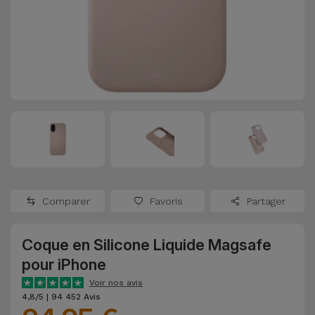
Watch
Apple Watch
Adaptateurs
Reconditionnés
Samsung
Coques et
Samsungs
Protections
Xiaomi
Reconditionnés
d'Écran
Huawei
iMacs
Batteries
Reconditionnés
Externes
Oppo
Consoles de
Chargeurs
Jeux
OnePlus
Comparer
Favoris
Partager
Reconditionnées
Ecouteurs
Google
et
Coque en Silicone Liquide Magsafe
Voir
Enceintes
pour iPhone
tout
Dyson
Voir nos avis
Montres
4,8/5 | 94 452 Avis
TCL
Connectées