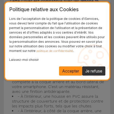
Cette Cover est compatible avec les
iPhone 15
,
14, 13, 12, entre autres, ainsi qu'avec le modèle le
Politique relative aux Cookies
plus populaire d'Apple, l'
iPhone 16
et
iPhone 17
.
Lors de l'acceptation de la politique de cookies d'iServices,
vous devez tenir compte du fait que l'utilisation de cookies
Protection à 3 couches avec coques en
permet la personnalisation de l'utilisation et la présentation de
services et d'offres adaptés à vos centres d'intérêt. Vos
silicone
données personnelles et les cookies peuvent être utilisés pour
la personnalisation des annonces. Vous pouvez en savoir plus
Nos coques en silicone pour iPhone ont une
sur notre utilisation des cookies ou modifier votre choix à tout
moment sur notre
.
politique de confidentialité
construction robuste et de qualité, avec une
construction à trois couches, pour éviter au
Laissez-moi choisir
maximum les accidents et les casses !
Accepter
Je refuse
- Une première couche de silicone liquide
donne de la couleur et une couverture
complète à la coque arrière et au bord latéral de
votre smartphone. C'est un matériau résistant,
avec une finition antidérapante.
- À l'intérieur, une housse en PVC assure la
structure de couverture et de protection contre
les impacts plus forts, tels que les chutes.
- À l'intérieur, à côté de la coque arrière, une