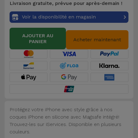
Livraison gratuite, prévue pour après-demain !
Accessoires
Voir la disponibilité en magasin
Mobilité,
Auto et
AJOUTER AU
Vélo
Acheter maintenant
PANIER
Accessoires
d'ordinateur
Accessoires
iPad et
Tablette
Protégez votre iPhone avec style grâce à nos
Kids
coques iPhone en silicone avec Magsafe intégré!
Trouvez-les sur iServices. Disponible en plusieurs
Voir
couleurs.
tout